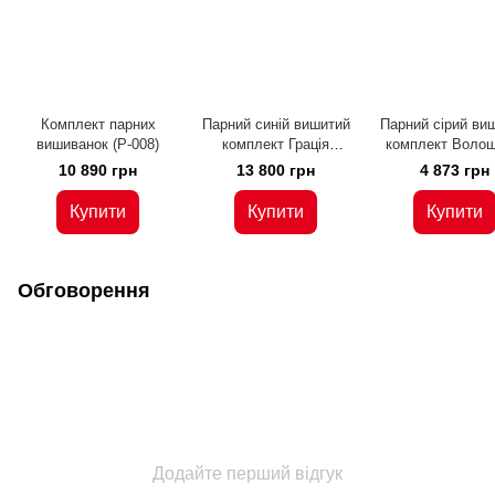
Комплект парних
Парний синій вишитий
Парний сірий ви
вишиванок (P-008)
комплект Грація
комплект Волош
(KMр-520-152-L)
мрії (KMр-520-0
10 890 грн
13 800 грн
4 873 грн
Купити
Купити
Купити
Обговорення
Додайте перший відгук