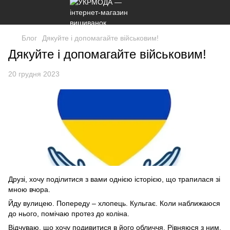
Блог
Дякуйте і допомагайте військовим!
Дякуйте і допомагайте військовим!
20 грудня 2023
Друзі, хочу поділитися з вами однією історією, що трапилася зі
мною вчора.
Йду вулицею. Попереду – хлопець. Кульгає. Коли наближаюся
до нього, помічаю протез до коліна.
Відчуваю, що хочу подивитися в його обличчя. Рівняюся з ним.