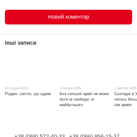
Новий коментар
Інші записи
24 грудня 2025
6 грудня 2025
1 жовтня 2025
Різдво: світло, що єднає
Без сильної армії не може
Сьогодні в 
бути ні свободи, ні
чогось біль
майбутнього
ніж армія
+38 (068) 572-40-33
+38 (066) 956-15-37