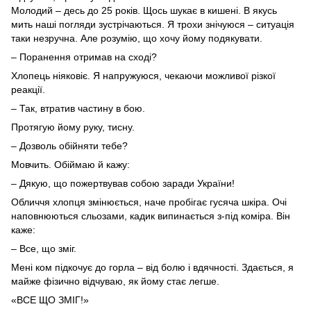
Молодий – десь до 25 років. Щось шукає в кишені. В якусь
мить наші погляди зустрічаються. Я трохи знічуюся – ситуація
таки незручна. Але розумію, що хочу йому подякувати.
– Поранення отримав на сході?
Хлопець ніяковіє. Я напружуюся, чекаючи можливої різкої
реакції.
– Так, втратив частину в бою.
Протягую йому руку, тисну.
– Дозволь обійняти тебе?
Мовчить. Обіймаю й кажу:
– Дякую, що пожертвував собою заради України!
Обличчя хлопця змінюється, наче пробігає гусяча шкіра. Очі
наповнюються сльозами, кадик випинається з-під коміра. Він
каже:
– Все, що зміг.
Мені ком підкочує до горла – від болю і вдячності. Здається, я
майже фізично відчуваю, як йому стає легше.
«ВСЕ ЩО ЗМІГ!»