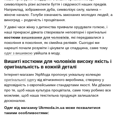
символізують різні аспекти буття і свідомості наших предків.
Наприклад, зображення дуба, символізує силу, калина –
жіноче начало. Голуби означають закоханих молодих людей, а
виноград – родючість і процвітання.
У давні часи жінку з дитинства привчали орудувати голкою, і
наші прекрасні дівчата створювали неповторні і оригінальні
костюми
вишиванки для чоловіків
, які передавалися з
покоління в покоління, як сімейна реліквія. Сьогодні ми
нарешті почали розуміти і цінувати це спадщина, саме тому
одяг з вишивкою
увійшла в моду.
Вишиті костюми для чоловіків високу якість і
оригінальність в кожній деталі
Інтернет-магазин УкрМода пропонує унікальну колекцію
оригінальної одягу
від вітчизняного виробника, створену у
відповідність з європейськими стандартами якості. Ми дбаємо
про те, щоб наша культура процвітала, саме тому робимо все
можливе, щоб наша текстильна продукція залишалася
досконалою.
Одяг від магазину Ukrmoda.in.ua може похвалитися
такими особливостями: