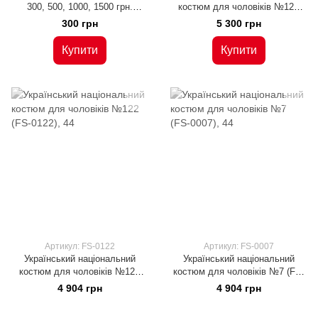
300, 500, 1000, 1500 грн.
костюм для чоловіків №123
(Пс-001), на 300 грн
(FS-0123), 44
300 грн
5 300 грн
Купити
Купити
Артикул: FS-0122
Артикул: FS-0007
Український національний
Український національний
костюм для чоловіків №122
костюм для чоловіків №7 (FS-
(FS-0122), 44
0007), 44
4 904 грн
4 904 грн