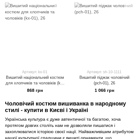
Артикул: kx-01
Артикул: sh-10-1111
Вишитий національний костюм
Вишитий піджак чоловічий
для хлопчиків та чоловіків (kx-
(pch-01), 26
01), 26
868 грн
1 066 грн
Чоловічий костюм вишиванка в народному
стилі - купити в Києві і Україні
Українська культура є дуже автентичної та багатою, хоча
протягом довгих століть нам не дозволяли пишатися і
захоплюватися історією своєї нації. Найважливішим атрибутом
нашої культурної спадщини є вишиті орнаменти, що