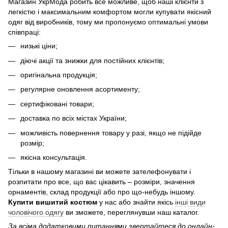
Магазин УкрМода робить все можливе, щоб наші клієнти з
легкістю і максимальним комфортом могли купувати якісний
одяг від виробників, тому ми пропонуємо оптимальні умови
співпраці:
низькі ціни;
діючі акції та знижки для постійних клієнтів;
оригінальна продукція;
регулярне оновлення асортименту;
сертифіковані товари;
доставка по всіх містах України;
можливість повернення товару у разі, якщо не підійде
розмір;
якісна консультація.
Тільки в нашому магазині ви можете зателефонувати і
розпитати про все, що вас цікавить – розміри, значення
орнаментів, склад продукції або про що-небудь іншому.
Купити вишитий костюм
у нас або знайти якісь
інші види
чоловічого одягу
ви зможете, переглянувши наш каталог.
За всіма додатковими питаннями звертайтеся до онлайн-