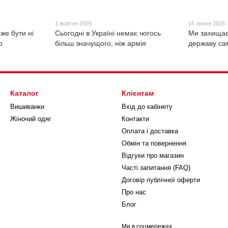
1 жовтня 2025
15 липня 2025
же бути ні
Сьогодні в Україні немає чогось
Ми захищає
о
більш значущого, ніж армія
державу са
Каталог
Клієнтам
Вишиванки
Вхід до кабінету
Жіночий одяг
Контакти
Оплата і доставка
Обмін та повернення
Відгуки про магазин
Часті запитання (FAQ)
Договір публічної оферти
Про нас
Блог
Ми в соцмережах