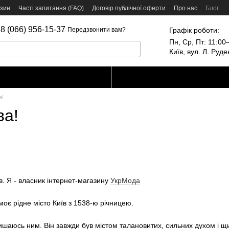
азин
Часті запитання (FAQ)
Договір публічної оферти
Про нас
Блог
8 (066) 956-15-37
Графік роботи:
Передзвонити вам?
Пн, Ср, Пт: 11:00–
Київ, вул. Л. Руд
а!
ва!
. Я - власник інтернет-магазину
УкрМода
моє рідне місто Київ з 1538-ю річницею.
ишаюсь ним. Він завжди був містом талановитих, сильних духом і 