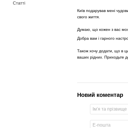
Статті
⠀
Київ подарував мені чудов
свого життя.
⠀
Думаю, що кожен з вас мож
Добра вам і гарного настр
⠀
Також хочу додати, що в ць
ваших рідних. Приходьте д
Новий коментар