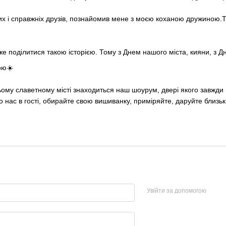
их і справжніх друзів, познайомив мене з моєю коханою дружиною.Ту
е поділитися такою історією. Тому з Днем нашого міста, кияни, з Д
ою☀️
ому славетному місті знаходиться наш шоурум, двері якого завжди ві
о нас в гості, обирайте свою вишиванку, приміряйте, даруйте близьк
Увійти за допомогою