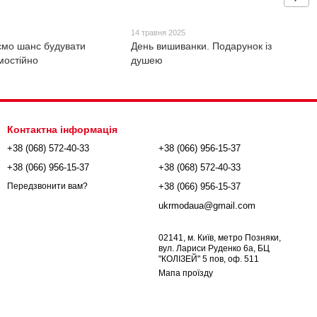
14 травня 2025
мо шанс будувати
День вишиванки. Подарунок із
мостійно
душею
Контактна інформація
+38 (068) 572-40-33
+38 (066) 956-15-37
+38 (066) 956-15-37
+38 (068) 572-40-33
+38 (066) 956-15-37
Передзвонити вам?
ukrmodaua@gmail.com
02141, м. Київ, метро Позняки,
вул. Лариси Руденко 6а, БЦ
"КОЛІЗЕЙ" 5 пов, оф. 511
Мапа проїзду