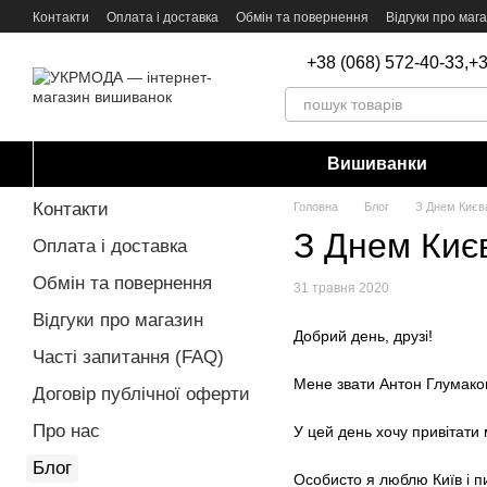
Перейти до основного контенту
Контакти
Оплата і доставка
Обмін та повернення
Відгуки про маг
+38 (068) 572-40-33,
+3
Вишиванки
Контакти
Головна
Блог
З Днем Києв
З Днем Киє
Оплата і доставка
Обмін та повернення
31 травня 2020
Відгуки про магазин
Добрий день, друзі!
Часті запитання (FAQ)
⠀
Мене звати Антон Глумаков
Договір публічної оферти
⠀
Про нас
У цей день хочу привітати 
⠀
Блог
Особисто я люблю Київ і п