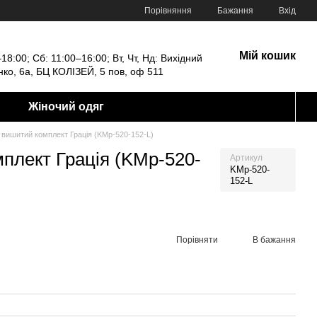
Порівняння
Бажання
Вхід
Мій кошик
18:00; Сб: 11:00–16:00; Вт, Чт, Нд: Вихідний
енко, 6а, БЦ КОЛІЗЕЙ, 5 пов, оф 511
Жіночий одяг
вишитий комплект Грація (KMр-520-152-L)
плект Грація (KMр-520-
Артикул
KMр-520-
152-L
Порівняти
В бажання