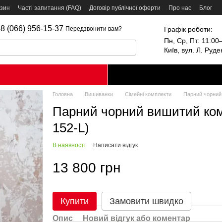
азин
Часті запитання (FAQ)
Договір публічної оферти
Про нас
Блог
8 (066) 956-15-37
Графік роботи:
Передзвонити вам?
Пн, Ср, Пт: 11:00–
Київ, вул. Л. Руд
Головна
Вишиванки
Сімейні комплекти
Парний чорний 
Парний чорний вишитий ком
152-L)
В наявності
Написати відгук
13 800 грн
Купити
Замовити швидко
Опис
Новий відгук або коментар