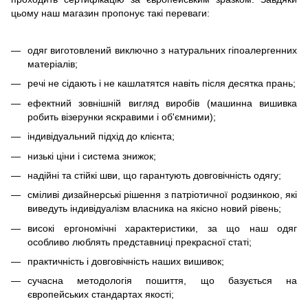
цьому наш магазин пропонує такі переваги:
одяг виготовлений виключно з натуральних гіпоалергенних
матеріалів;
речі не сідають і не кашлатятся навіть після десятка прань;
ефектний зовнішній вигляд виробів (машинна вишивка
робить візерунки яскравими і об'ємними);
індивідуальний підхід до клієнта;
низькі ціни і система знижок;
надійні та стійкі шви, що гарантують довговічність одягу;
сміливі дизайнерські рішення з патріотичної родзинкою, які
виведуть індивідуалізм власника на якісно новий рівень;
високі ергономічні характеристики, за що наш одяг
особливо люблять представниці прекрасної статі;
практичність і довговічність наших вишивок;
сучасна методологія пошиття, що базується на
європейських стандартах якості;