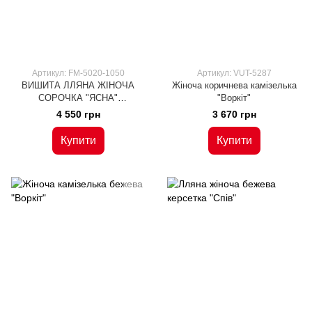
Артикул: FM-5020-1050
Артикул: VUT-5287
ВИШИТА ЛЛЯНА ЖІНОЧА
Жіноча коричнева камізелька
СОРОЧКА "ЯСНА"
"Воркіт"
БЛАКИТНОГО КОЛЬОРУ (FM-
4 550 грн
3 670 грн
Ж1402), 42(XS), льон
Купити
Купити