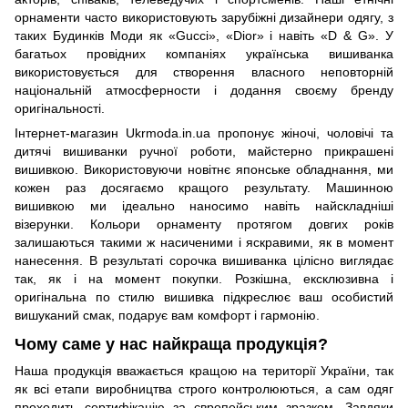
орнаменти часто використовують зарубіжні дизайнери одягу, з
таких Будинків Моди як «Gucci», «Dior» і навіть «D & G». У
багатьох провідних компаніях українська вишиванка
використовується для створення власного неповторній
національній атмосферности і додання своєму бренду
оригінальності.
Інтернет-магазин Ukrmoda.in.ua пропонує жіночі, чоловічі та
дитячі вишиванки ручної роботи, майстерно прикрашені
вишивкою. Використовуючи новітнє японське обладнання, ми
кожен раз досягаємо кращого результату. Машинною
вишивкою ми ідеально наносимо навіть найскладніші
візерунки. Кольори орнаменту протягом довгих років
залишаються такими ж насиченими і яскравими, як в момент
нанесення. В результаті сорочка вишиванка цілісно виглядає
так, як і на момент покупки. Розкішна, ексклюзивна і
оригінальна по стилю вишивка підкреслює ваш особистий
вишуканий смак, подарує вам комфорт і гармонію.
Чому саме у нас найкраща продукція?
Наша продукція вважається кращою на території України, так
як всі етапи виробництва строго контролюються, а сам одяг
проходить сертифікацію за європейським зразком. Завдяки