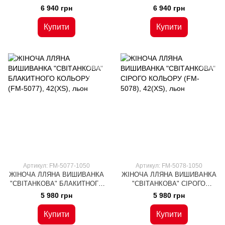
БОРДОВОГО ЛЬОНУ (FM-
КОЛЬОРУ (FM-5085), 42(XS),
6 940 грн
6 940 грн
5086), 42(S), льон
льон
Купити
Купити
Артикул: FM-5077-1050
Артикул: FM-5078-1050
ЖІНОЧА ЛЛЯНА ВИШИВАНКА
ЖІНОЧА ЛЛЯНА ВИШИВАНКА
"СВІТАНКОВА" БЛАКИТНОГО
"СВІТАНКОВА" СІРОГО
КОЛЬОРУ (FM-5077), 42(XS),
КОЛЬОРУ (FM-5078), 42(XS),
5 980 грн
5 980 грн
льон
льон
Купити
Купити