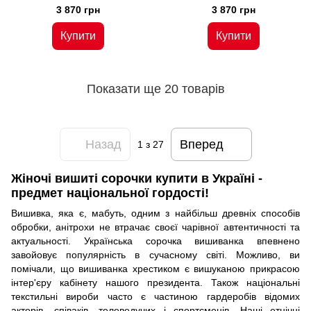
3 870 грн
3 870 грн
Купити
Купити
Показати ще 20 товарів
Назад
Вперед
1
з 27
Жіночі вишиті сорочки купити в Україні -
предмет національної гордості!
Вишивка, яка є, мабуть, одним з найбільш древніх способів
обробки, анітрохи не втрачає своєї чарівної автентичності та
актуальності. Українська сорочка вишиванка впевнено
завойовує популярність в сучасному світі. Можливо, ви
помічали, що вишиванка хрестиком є ​​вишуканою прикрасою
інтер'єру кабінету нашого президента. Також національні
текстильні вироби часто є частиною гардеробів відомих
акторів, співаків, телеведучих і спортсменів. Наші етнічні