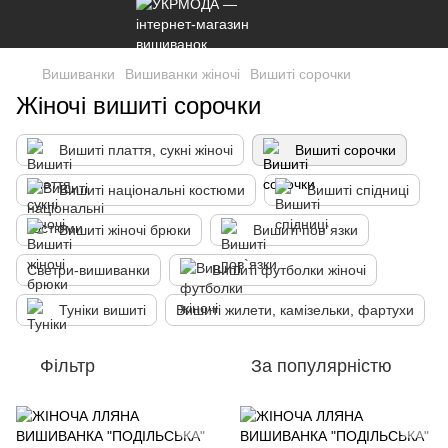
Вишиванки
Вишиванки жіночі
Вишиті сорочки
Жіночі вишиті сорочки
Вишиті плаття, сукні жіночі
Вишиті сорочки
Вишиті національні костюми
Вишиті спідниці
Вишиті жіночі брюки
Вишиті пов`язки
Светри-вишиванки
Вишиті футболки жіночі
Туніки вишиті
Вишиті жилети, камізельки, фартухи
Фільтр
За популярністю