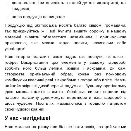
досконалість і витонченість в кожній деталі: як закритої, так
і видимої;
наша продукція не вицвітає.
Продукцію від ukrmoda.ua носять багато свідомі громадяни,
так приєднуйтесь ж і ви! Купити вишиту сорочку в нашому
магазині значить обзавестися незамінним і оригінальною
прикрасою, яке можна гордо носити, називаючи себе
українцем!
Наш інтернет-магазин також надає такі послуги, як плісе і
гофре. Використання цих елементів у вашому гардеробі
зробить його більш легким, живим і яскравим. Ви самі
створюєте оригінальний образ, кожен раз по-новому
комбінуючи класичні речі з виробами з гофре або плісе. Навіть
найнеймовірніші дизайнерські задумки і будь-яку оригінальну
ідею можна втілити в життя. Українські вишиті сорочки від
нашого магазину допоможуть перетворити ваш гардероб в
щось чудесне! Носіть їх, називаючись з гордістю патріотом
своєї чудової країни!
У нас - вигідніше!
Наш магазин на ринку вже більше п'яти років, і за цей час ми