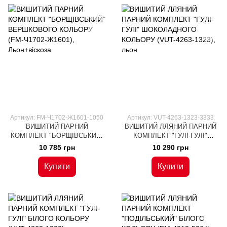
Артикул: FM-Ч1702-Ж1601-1050
Артикул: VUT-4263-1323-3333
ВИШИТИЙ ПАРНИЙ
ВИШИТИЙ ЛЛЯНИЙ ПАРНИЙ
КОМПЛЕКТ "БОРЩІВСЬКИЙ"
КОМПЛЕКТ "ГУЛІ-ГУЛІ"
ВЕРШКОВОГО КОЛЬОРУ (FM-
ШОКОЛАДНОГО КОЛЬОРУ
10 785 грн
10 290 грн
Ч1702-Ж1601), Льон+віскоза
(VUT-4263-1323), льон
Купити
Купити