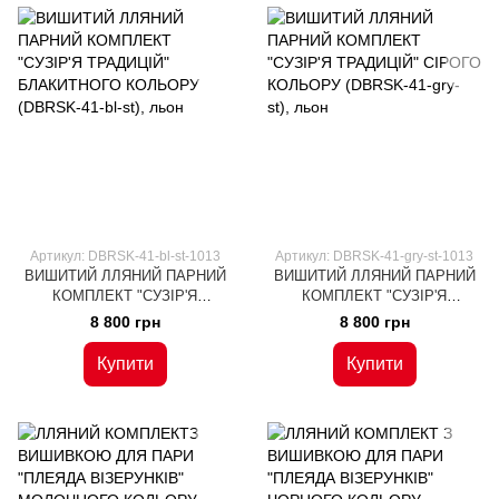
Артикул: DBRSK-41-bl-st-1013
Артикул: DBRSK-41-gry-st-1013
ВИШИТИЙ ЛЛЯНИЙ ПАРНИЙ
ВИШИТИЙ ЛЛЯНИЙ ПАРНИЙ
КОМПЛЕКТ "СУЗІР'Я
КОМПЛЕКТ "СУЗІР'Я
ТРАДИЦІЙ" БЛАКИТНОГО
ТРАДИЦІЙ" СІРОГО КОЛЬОРУ
8 800 грн
8 800 грн
КОЛЬОРУ (DBRSK-41-bl-st),
(DBRSK-41-gry-st), льон
льон
Купити
Купити