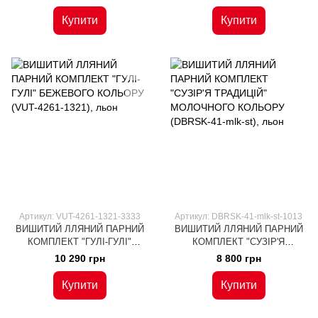
КОЛЬОРУ (VUT-4253-1314),
(VUT-4251-1312), льон
льон
Купити
Купити
Артикул: VUT-4261-1321-3333
Артикул: DBRSK-41-mlk-st-1013
ВИШИТИЙ ЛЛЯНИЙ ПАРНИЙ
ВИШИТИЙ ЛЛЯНИЙ ПАРНИЙ
КОМПЛЕКТ "ГУЛІ-ГУЛІ"
КОМПЛЕКТ "СУЗІР'Я
БЕЖЕВОГО КОЛЬОРУ (VUT-
ТРАДИЦІЙ" МОЛОЧНОГО
10 290 грн
8 800 грн
4261-1321), льон
КОЛЬОРУ (DBRSK-41-mlk-st),
льон
Купити
Купити