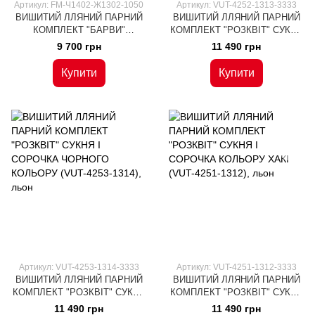
Артикул: FM-Ч1402-Ж1302-1050
Артикул: VUT-4252-1313-3333
ВИШИТИЙ ЛЛЯНИЙ ПАРНИЙ
ВИШИТИЙ ЛЛЯНИЙ ПАРНИЙ
КОМПЛЕКТ "БАРВИ"
КОМПЛЕКТ "РОЗКВІТ" СУКНЯ
ВЕРШКОВОГО КОЛЬОРУ (FM-
І СОРОЧКА БІЛОГО КОЛЬОРУ
9 700 грн
11 490 грн
Ч1402-Ж1302), льон
(VUT-4252-1313), льон
Купити
Купити
Артикул: VUT-4253-1314-3333
Артикул: VUT-4251-1312-3333
ВИШИТИЙ ЛЛЯНИЙ ПАРНИЙ
ВИШИТИЙ ЛЛЯНИЙ ПАРНИЙ
КОМПЛЕКТ "РОЗКВІТ" СУКНЯ
КОМПЛЕКТ "РОЗКВІТ" СУКНЯ
І СОРОЧКА ЧОРНОГО
І СОРОЧКА КОЛЬОРУ ХАКІ
11 490 грн
11 490 грн