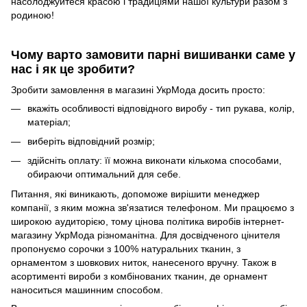
насолоджуйтеся красою і традиціями нашої культури разом з
родиною!
Чому варто замовити парні вишиванки саме у
нас і як це зробити?
Зробити замовлення в магазині УкрМода досить просто:
вкажіть особливості відповідного виробу - тип рукава, колір,
матеріал;
виберіть відповідний розмір;
здійсніть оплату: її можна виконати кількома способами,
обираючи оптимальний для себе.
Питання, які виникають, допоможе вирішити менеджер
компанії, з яким можна зв'язатися телефоном. Ми працюємо з
широкою аудиторією, тому цінова політика виробів інтернет-
магазину УкрМода різноманітна. Для досвідченого цінителя
пропонуємо сорочки з 100% натуральних тканин, з
орнаментом з шовкових ниток, нанесеного вручну. Також в
асортименті вироби з комбінованих тканин, де орнамент
наноситься машинним способом.