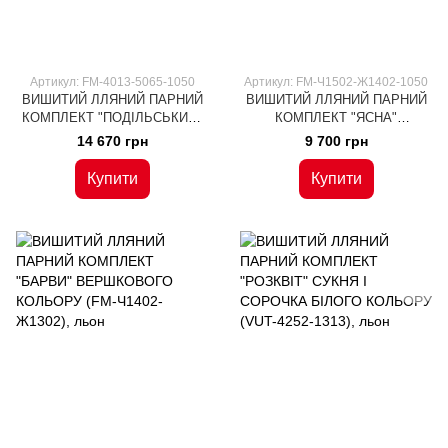
Артикул: FM-4013-5065-1050
Артикул: FM-Ч1502-Ж1402-1050
ВИШИТИЙ ЛЛЯНИЙ ПАРНИЙ
ВИШИТИЙ ЛЛЯНИЙ ПАРНИЙ
КОМПЛЕКТ "ПОДІЛЬСЬКИЙ"
КОМПЛЕКТ "ЯСНА"
СІРОГО КОЛЬОРУ (FM-4013-
БЛАКИТНОГО КОЛЬОРУ (FM-
14 670 грн
9 700 грн
5065), льон
Ч1502-Ж1402), льон
Купити
Купити