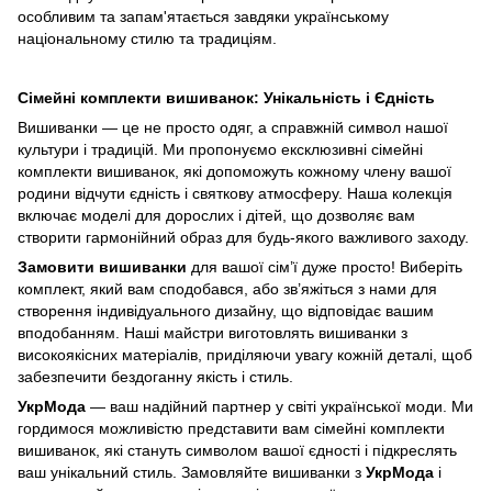
особливим та запам'ятається завдяки українському
національному стилю та традиціям.
Сімейні комплекти вишиванок: Унікальність і Єдність
Вишиванки — це не просто одяг, а справжній символ нашої
культури і традицій. Ми пропонуємо ексклюзивні сімейні
комплекти вишиванок, які допоможуть кожному члену вашої
родини відчути єдність і святкову атмосферу. Наша колекція
включає моделі для дорослих і дітей, що дозволяє вам
створити гармонійний образ для будь-якого важливого заходу.
Замовити вишиванки
для вашої сім’ї дуже просто! Виберіть
комплект, який вам сподобався, або зв’яжіться з нами для
створення індивідуального дизайну, що відповідає вашим
вподобанням. Наші майстри виготовлять вишиванки з
високоякісних матеріалів, приділяючи увагу кожній деталі, щоб
забезпечити бездоганну якість і стиль.
УкрМода
— ваш надійний партнер у світі української моди. Ми
гордимося можливістю представити вам сімейні комплекти
вишиванок, які стануть символом вашої єдності і підкреслять
ваш унікальний стиль. Замовляйте вишиванки з
УкрМода
і