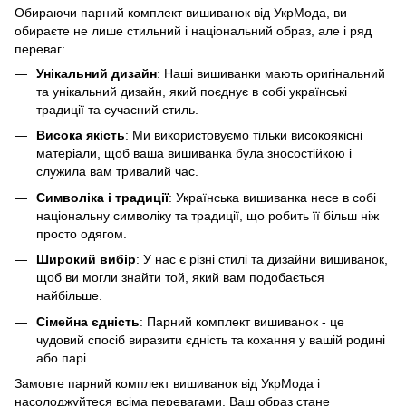
Обираючи парний комплект вишиванок від УкрМода, ви
обираєте не лише стильний і національний образ, але і ряд
переваг:
Унікальний дизайн
: Наші вишиванки мають оригінальний
та унікальний дизайн, який поєднує в собі українські
традиції та сучасний стиль.
Висока якість
: Ми використовуємо тільки високоякісні
матеріали, щоб ваша вишиванка була зносостійкою і
служила вам тривалий час.
Символіка і традиції
: Українська вишиванка несе в собі
національну символіку та традиції, що робить її більш ніж
просто одягом.
Широкий вибір
: У нас є різні стилі та дизайни вишиванок,
щоб ви могли знайти той, який вам подобається
найбільше.
Сімейна єдність
: Парний комплект вишиванок - це
чудовий спосіб виразити єдність та кохання у вашій родині
або парі.
Замовте парний комплект вишиванок від УкрМода і
насолоджуйтеся всіма перевагами. Ваш образ стане