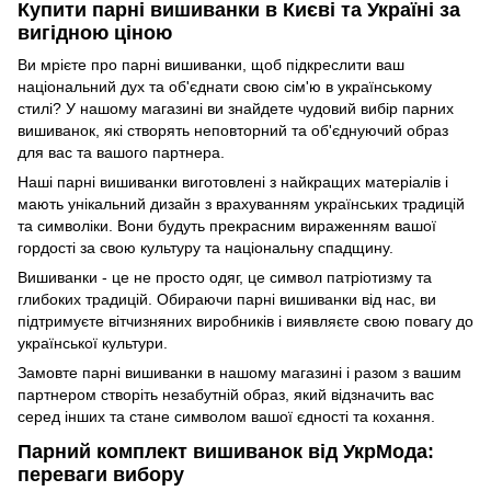
Купити парні вишиванки в Києві та Україні за
вигідною ціною
Ви мрієте про парні вишиванки, щоб підкреслити ваш
національний дух та об'єднати свою сім'ю в українському
стилі? У нашому магазині ви знайдете чудовий вибір парних
вишиванок, які створять неповторний та об'єднуючий образ
для вас та вашого партнера.
Наші парні вишиванки виготовлені з найкращих матеріалів і
мають унікальний дизайн з врахуванням українських традицій
та символіки. Вони будуть прекрасним вираженням вашої
гордості за свою культуру та національну спадщину.
Вишиванки - це не просто одяг, це символ патріотизму та
глибоких традицій. Обираючи парні вишиванки від нас, ви
підтримуєте вітчизняних виробників і виявляєте свою повагу до
української культури.
Замовте парні вишиванки в нашому магазині і разом з вашим
партнером створіть незабутній образ, який відзначить вас
серед інших та стане символом вашої єдності та кохання.
Парний комплект вишиванок від УкрМода:
переваги вибору