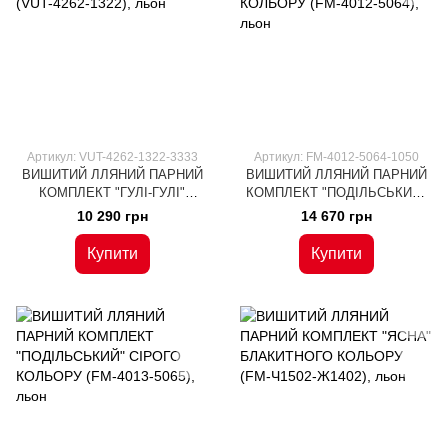
Артикул: VUT-4262-1322-3333
Артикул: FM-4012-5064-1050
ВИШИТИЙ ЛЛЯНИЙ ПАРНИЙ
ВИШИТИЙ ЛЛЯНИЙ ПАРНИЙ
КОМПЛЕКТ "ГУЛІ-ГУЛІ"
КОМПЛЕКТ "ПОДІЛЬСЬКИЙ"
БІЛОГО КОЛЬОРУ (VUT-4262-
БІЛОГО КОЛЬОРУ (FM-4012-
10 290 грн
14 670 грн
1322), льон
5064), льон
Купити
Купити