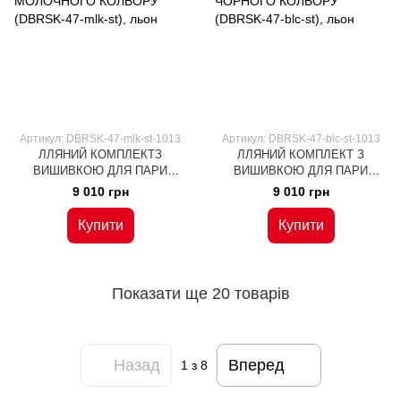
Артикул: DBRSK-47-mlk-st-1013
Артикул: DBRSK-47-blc-st-1013
ЛЛЯНИЙ КОМПЛЕКТЗ
ЛЛЯНИЙ КОМПЛЕКТ З
ВИШИВКОЮ ДЛЯ ПАРИ
ВИШИВКОЮ ДЛЯ ПАРИ
"ПЛЕЯДА ВІЗЕРУНКІВ"
"ПЛЕЯДА ВІЗЕРУНКІВ"
9 010 грн
9 010 грн
МОЛОЧНОГО КОЛЬОРУ
ЧОРНОГО КОЛЬОРУ (DBRSK-
(DBRSK-47-mlk-st), льон
47-blc-st), льон
Купити
Купити
Показати ще 20 товарів
Назад
Вперед
1
з 8