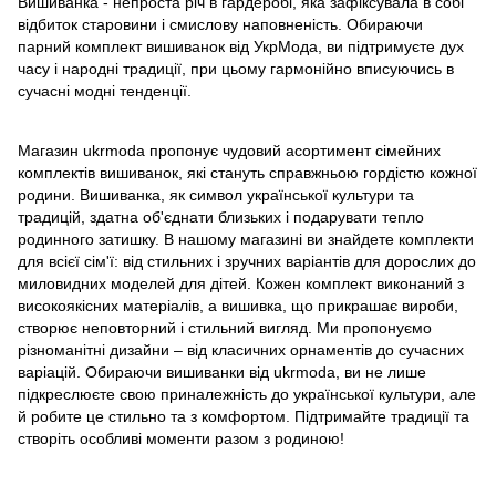
Вишиванка - непроста річ в гардеробі, яка зафіксувала в собі
відбиток старовини і смислову наповненість. Обираючи
парний комплект вишиванок від УкрМода, ви підтримуєте дух
часу і народні традиції, при цьому гармонійно вписуючись в
сучасні модні тенденції.
Магазин ukrmoda пропонує чудовий асортимент сімейних
комплектів вишиванок, які стануть справжньою гордістю кожної
родини. Вишиванка, як символ української культури та
традицій, здатна об'єднати близьких і подарувати тепло
родинного затишку. В нашому магазині ви знайдете комплекти
для всієї сім'ї: від стильних і зручних варіантів для дорослих до
миловидних моделей для дітей. Кожен комплект виконаний з
високоякісних матеріалів, а вишивка, що прикрашає вироби,
створює неповторний і стильний вигляд. Ми пропонуємо
різноманітні дизайни – від класичних орнаментів до сучасних
варіацій. Обираючи вишиванки від ukrmoda, ви не лише
підкреслюєте свою приналежність до української культури, але
й робите це стильно та з комфортом. Підтримайте традиції та
створіть особливі моменти разом з родиною!