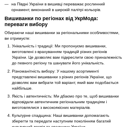
на Півдні України в вишивці переважає рослинний
орнамент, виконаний в широкій палітрі кольорів.
Вишиванки по регіонах від УкрМода:
переваги вибору
Обираючи наші вишиванки за регіональними особливостями,
ви отримуєте:
Унікальність і традиції: Ми пропонуємо вишиванки,
виготовлені з врахуванням традицій різних регіонів
України. Це дозволяє вам підкреслити свою приналежність
до певного регіону та шанувати його унікальність.
Різноманітність вибору: У нашому асортименті
представлені вишиванки з різних регіонів України, що
дозволяє вам вибрати той варіант, який вам подобається
найбільше.
Якість і автентичність: Ми дбаємо про те, щоб вишиванки
відповідали автентичним регіональним традиціям і
виготовлялися з високоякісних матеріалів.
Культурне спадщина: Наші вишиванки допомагають
зберегти та передати наступним поколінням багатий
культурний досвід та спадщину України.