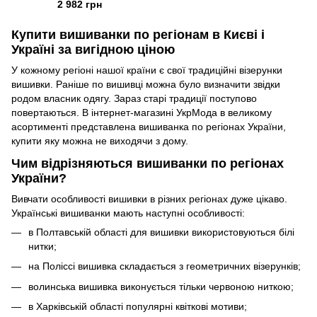
рукавом (УМД-0010), 44
2 982 грн
Купити вишиванки по регіонам в Києві і
Україні за вигідною ціною
У кожному регіоні нашої країни є свої традиційні візерунки
вишивки. Раніше по вишивці можна було визначити звідки
родом власник одягу. Зараз старі традиції поступово
повертаються. В інтернет-магазині УкрМода в великому
асортименті представлена вишиванка по регіонах України,
купити яку можна не виходячи з дому.
Чим відрізняються вишиванки по регіонах
України?
Вивчати особливості вишивки в різних регіонах дуже цікаво.
Українські вишиванки мають наступні особливості:
в Полтавській області для вишивки використовуються білі
нитки;
на Поліссі вишивка складається з геометричних візерунків;
волинська вишивка виконується тільки червоною ниткою;
в Харківській області популярні квіткові мотиви;