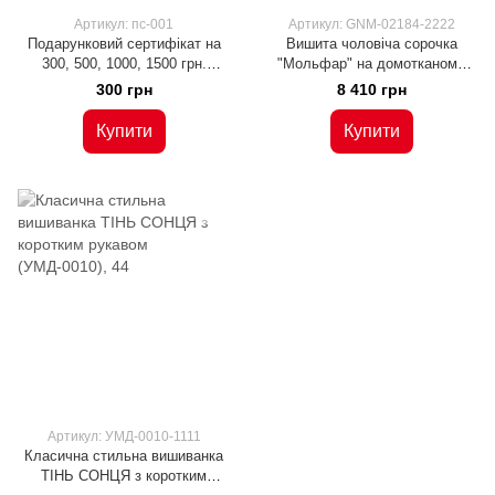
Артикул: пс-001
Артикул: GNM-02184-2222
Подарунковий сертифікат на
Вишита чоловіча сорочка
300, 500, 1000, 1500 грн.
"Мольфар" на домотканому
(Пс-001), на 300 грн
полотні з орнаментом (GNM-
300 грн
8 410 грн
02184), 42, льон білого кольору
Купити
Купити
Артикул: УМД-0010-1111
Класична стильна вишиванка
ТІНЬ СОНЦЯ з коротким