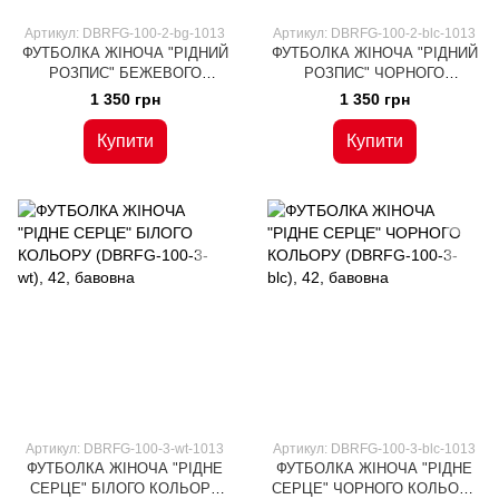
Артикул: DBRFG-100-2-bg-1013
Артикул: DBRFG-100-2-blc-1013
ФУТБОЛКА ЖІНОЧА "РІДНИЙ
ФУТБОЛКА ЖІНОЧА "РІДНИЙ
РОЗПИС" БЕЖЕВОГО
РОЗПИС" ЧОРНОГО
КОЛЬОРУ (DBRFG-100-2-bg),
КОЛЬОРУ (DBRFG-100-2-blc),
1 350 грн
1 350 грн
42, бавовна
42, бавовна
Купити
Купити
Артикул: DBRFG-100-3-wt-1013
Артикул: DBRFG-100-3-blc-1013
ФУТБОЛКА ЖІНОЧА "РІДНЕ
ФУТБОЛКА ЖІНОЧА "РІДНЕ
СЕРЦЕ" БІЛОГО КОЛЬОРУ
СЕРЦЕ" ЧОРНОГО КОЛЬОРУ