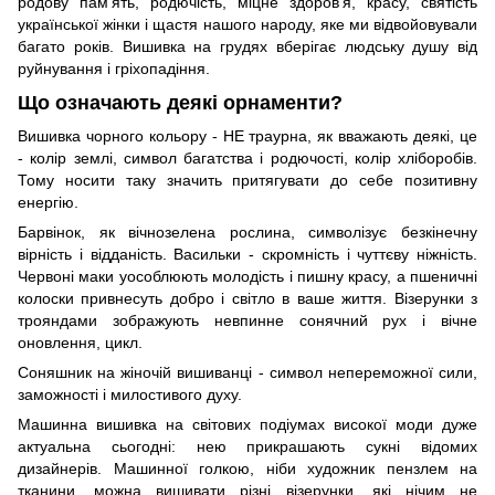
родову пам'ять, родючість, міцне здоров'я, красу, святість
української жінки і щастя нашого народу, яке ми відвойовували
багато років. Вишивка на грудях вберігає людську душу від
руйнування і гріхопадіння.
Що означають деякі орнаменти?
Вишивка чорного кольору - НЕ траурна, як вважають деякі, це
- колір землі, символ багатства і родючості, колір хліборобів.
Тому носити таку значить притягувати до себе позитивну
енергію.
Барвінок, як вічнозелена рослина, символізує безкінечну
вірність і відданість. Васильки - скромність і чуттєву ніжність.
Червоні маки уособлюють молодість і пишну красу, а пшеничні
колоски привнесуть добро і світло в ваше життя. Візерунки з
трояндами зображують невпинне сонячний рух і вічне
оновлення, цикл.
Соняшник на жіночій вишиванці - символ непереможної сили,
заможності і милостивого духу.
Машинна вишивка на світових подіумах високої моди дуже
актуальна сьогодні: нею прикрашають сукні відомих
дизайнерів. Машинної голкою, ніби художник пензлем на
тканини, можна вишивати різні візерунки, які нічим не