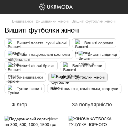
Вишиванки
Вишиванки жіночі
Вишиті футболки жіночі
Вишиті футболки жіночі
Вишиті плаття, сукні жіночі
Вишиті сорочки
Вишиті національні костюми
Вишиті спідниці
Вишиті жіночі брюки
Вишиті пов`язки
Светри-вишиванки
Вишиті футболки жіночі
Туніки вишиті
Вишиті жилети, камізельки, фартухи
Фільтр
За популярністю