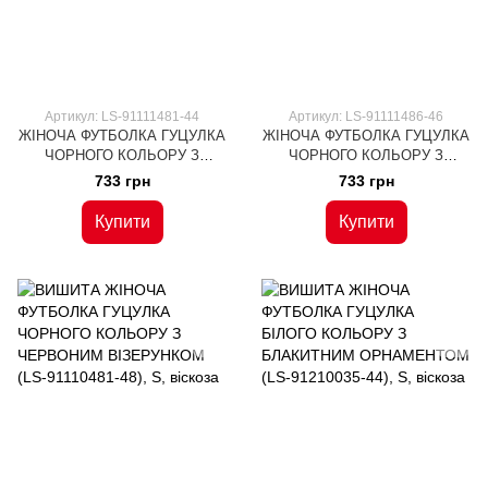
Артикул: LS-91111481-44
Артикул: LS-91111486-46
ЖІНОЧА ФУТБОЛКА ГУЦУЛКА
ЖІНОЧА ФУТБОЛКА ГУЦУЛКА
ЧОРНОГО КОЛЬОРУ З
ЧОРНОГО КОЛЬОРУ З
КОРИЧНЕВОЮ ВИШИВКОЮ
БІРЮЗОВОЮ ВИШИВКОЮ НА
733 грн
733 грн
НА КОРОТКИЙ РУКАВ (LS-
КОРОТКИЙ РУКАВ (LS-
91111481-44), S, віскоза
91111486-46), S, віскоза
Купити
Купити