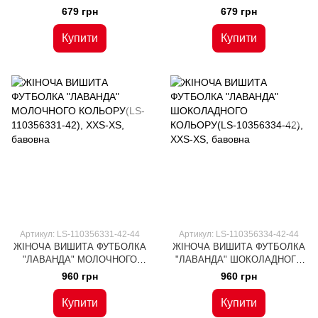
КОЛЬОРУ З ЧЕРВОНОЮ
КОЛЬОРУ З КОРОТКИМ
679 грн
679 грн
ВИШИВКОЮ З КОРОТКИМ
РУКАВОМ (LS-91111487-46), S,
РУКАВОМ (LS-91111483-44), S,
віскоза
Купити
Купити
віскоза
Артикул: LS-110356331-42-44
Артикул: LS-110356334-42-44
ЖІНОЧА ВИШИТА ФУТБОЛКА
ЖІНОЧА ВИШИТА ФУТБОЛКА
"ЛАВАНДА" МОЛОЧНОГО
"ЛАВАНДА" ШОКОЛАДНОГО
КОЛЬОРУ(LS-110356331-42),
КОЛЬОРУ(LS-10356334-42),
960 грн
960 грн
XXS-XS, бавовна
XXS-XS, бавовна
Купити
Купити