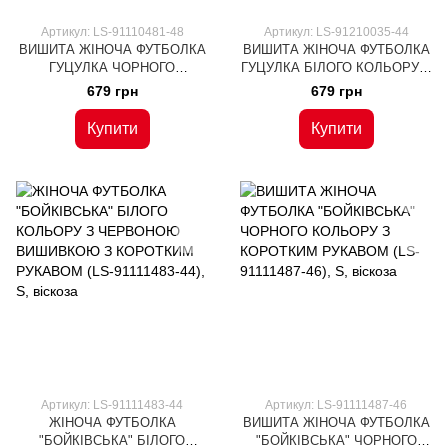
Артикул: LS-91110481-48
Артикул: LS-91210035-44
ВИШИТА ЖІНОЧА ФУТБОЛКА
ВИШИТА ЖІНОЧА ФУТБОЛКА
ГУЦУЛКА ЧОРНОГО
ГУЦУЛКА БІЛОГО КОЛЬОРУ З
КОЛЬОРУ З ЧЕРВОНИМ
БЛАКИТНИМ ОРНАМЕНТОМ
679 грн
679 грн
ВІЗЕРУНКОМ (LS-91110481-
(LS-91210035-44), S, віскоза
48), S, віскоза
Купити
Купити
Артикул: LS-91111483-44
Артикул: LS-91111487-46
ЖІНОЧА ФУТБОЛКА
ВИШИТА ЖІНОЧА ФУТБОЛКА
"БОЙКІВСЬКА" БІЛОГО
"БОЙКІВСЬКА" ЧОРНОГО