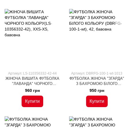
Артикул: LS-110356332-42-44
Артикул: DBRFG-100-1-wt-1013
ЖІНОЧА ВИШИТА ФУТБОЛКА
ФУТБОЛКА ЖІНОЧА "ЗГАРДА"
"ЛАВАНДА" ЧОРНОГО
З БАХРОМОЮ БІЛОГО
КОЛЬОРУ(LS-10356332-42),
КОЛЬОРУ (DBRFG-100-1-wt),
960 грн
950 грн
XXS-XS, бавовна
42, бавовна
Купити
Купити