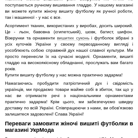
поступаються ручному вишивання гладдю. У нашому магазині
ви можете купити жіночу вишиту футболку як ручної роботи,
так і машинної - у нас є все.
Асортимент тканин, використаних у виробах, досить широкий.
Це - льон, бавовна (єгипетський), шовк, батист, шифон.
Візерунки та орнаменти
вишитих суконь
і футболок зібрані з
усіх куточків України у своєму первозданному вигляді і
уособлюють собою справжній дух нашої славної культури. Ми
просто перенесли їх на сучасні моделі. Орнаменти, вишиті
гладдю на високоякісному обладнанні, прослужать вам багато
років.
Купити вишиту футболку у нас можна практично задарма!
Намагаючись пробудити патріотичний дух і свідомість
українців, ми продаємо товари майже собі в збиток, так що у
нас ви отримаєте речі з національними орнаментами
практично задарма! Крім цього, ми забезпечуємо швидку
доставку по всій Україні. Співпрацюючи з нами, ви обов'язково
залишитеся задоволені! Слава Україні!
Переваги замовити жіночі вишиті футболки в
магазині УкрМода