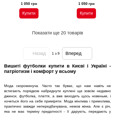
(DBRFG-100-3-wt), 42, бавовна
(DBRFG-100-3-blc), 42, бавовна
1 050 грн
1 050 грн
Купити
Купити
Показати ще 20 товарів
Назад
Вперед
1
з 9
Вишиті футболки купити в Києві і Україні -
патріотизм і комфорт у всьому
Мода скороминуча. Часто так буває, що нам навіть не
встигають порядком набриднути куплені ще зовсім недавно
джинси, футболка, плаття, а вже виходить щось новеньке, і
хочеться його на себе приміряти. Мода мінлива і примхлива,
практично завжди непередбачувана, немов жінка. Але є річ,
яка не має терміну придатності - її дарують, передають у