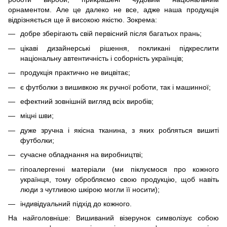
орнаментом. Але це далеко не все, адже наша продукція
відрізняється ще й високою якістю. Зокрема:
добре зберігають свій первісний після багатьох прань;
цікаві дизайнерські рішення, покликані підкреслити
національну автентичність і соборність українців;
продукція практично не вицвітає;
є футболки з вишивкою як ручної роботи, так і машинної;
ефектний зовнішній вигляд всіх виробів;
міцні шви;
дуже зручна і якісна тканина, з яких робляться вишиті
футболки;
сучасне обладнання на виробництві;
гіпоалергенні матеріали (ми піклуємося про кожного
українця, тому обробляємо свою продукцію, щоб навіть
люди з чутливою шкірою могли її носити);
індивідуальний підхід до кожного.
На найголовніше: Вишиваний візерунок символізує собою