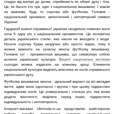
спадок від матері до дочки, сприймають як оберіг духу і тіла.
Це, як багато хто чув, одяг з національною вишивкою. І зовсім
не важливо, будь то сорочка або футболка. Головне -
національний орнамент, автентичний і неповторний символ
України!
Гардероб кожної справжньої українки неодмінно повинен мати
хоча б одну річ з національним орнаментом. Це колоритна
деталь українського стилю, яка ніколи не виходить з моди.
Носити сорочку буває незручно або просто жарко, тому її
можна замінити на сучасну жіночу футболку вишиванку.
Головне тут - орнаментная вишивка, що символізує собою
аспекти української культури.
Вишиті національні костюми
сьогодні можна надягати на кожному кроці. Елементи
національний культури виділять власника як носія справжнього
українського духу.
Футболка вишиванка жіноча - ідеальний варіант на всі випадки
життя, адже вона одночасно і зручна і при цьому підкреслює
індивідуалізм носія. Це універсальна і стильна річ, яка може
додати жіночності, виділити серед інших, підкреслити
індивідуальність і неповторність.
Інтернет-магазин Ukrmoda.in.ua представляє майстерною
роботи вироби, прикрашені чудовим національним