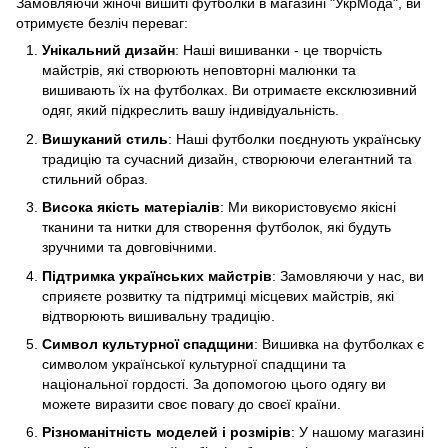
Замовляючи жіночі вишиті футболки в магазині "УкрМода", ви
отримуєте безліч переваг:
Унікальний дизайн
: Наші вишиванки - це творчість
майстрів, які створюють неповторні малюнки та
вишивають їх на футболках. Ви отримаєте ексклюзивний
одяг, який підкреслить вашу індивідуальність.
Вишуканий стиль
: Наші футболки поєднують українську
традицію та сучасний дизайн, створюючи елегантний та
стильний образ.
Висока якість матеріалів
: Ми використовуємо якісні
тканини та нитки для створення футболок, які будуть
зручними та довговічними.
Підтримка українських майстрів
: Замовляючи у нас, ви
сприяєте розвитку та підтримці місцевих майстрів, які
відтворюють вишивальну традицію.
Символ культурної спадщини
: Вишивка на футболках є
символом української культурної спадщини та
національної гордості. За допомогою цього одягу ви
можете виразити своє повагу до своєї країни.
Різноманітність моделей і розмірів
: У нашому магазині