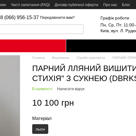
азин
Часті запитання (FAQ)
Договір публічної оферти
Про нас
Блог
8 (066) 956-15-37
Графік роботи:
Передзвонити вам?
Пн, Ср, Пт: 11:00–
Київ, вул. Л. Руд
Головна
Вишиванки
Сімейні комплекти
ПАРНИЙ ЛЛЯНИ
ПАРНИЙ ЛЛЯНИЙ ВИШИТИ
СТИХІЯ" З СУКНЕЮ (DBRKSS
В наявності
Написати відгук
10 100 грн
Матеріал
льон