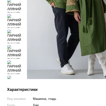
Характеристики
Вид вишивки
Машинна, гладь
Колір
Хакі