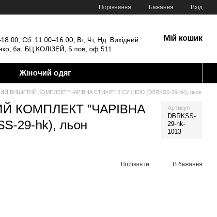
Порівняння
Бажання
Вхід
Мій кошик
18:00; Сб: 11:00–16:00; Вт, Чт, Нд: Вихідний
енко, 6а, БЦ КОЛІЗЕЙ, 5 пов, оф 511
Жіночий одяг
Й ВИШИТИЙ КОМПЛЕКТ "ЧАРІВНА СТИХІЯ" З СУКНЕЮ (DBRKSS-29-hk), льон
Й КОМПЛЕКТ "ЧАРІВНА
Артикул
DBRKSS-
-29-hk), льон
29-hk-
1013
Порівняти
В бажання