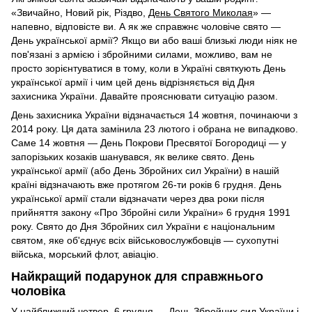
«Звичайно, Новий рік, Різдво,
День Святого Миколая
» —
напевно, відповісте ви. А як же справжнє чоловіче свято —
День української армії? Якщо ви або ваші близькі люди ніяк не
пов'язані з армією і збройними силами, можливо, вам не
просто зорієнтуватися в тому, коли в Україні святкують День
української армії і чим цей день відрізняється від Дня
захисника України. Давайте прояснювати ситуацію разом.
День захисника України відзначається 14 жовтня, починаючи з
2014 року. Ця дата замінила 23 лютого і обрана не випадково.
Саме 14 жовтня — День Покрови Пресвятої Богородиці — у
запорізьких козаків шанувався, як велике свято. День
української армії (або День Збройних сил України) в нашій
країні відзначають вже протягом 26-ти років 6 грудня. День
української армії стали відзначати через два роки після
прийняття закону «Про Збройні сили України» 6 грудня 1991
року. Свято до Дня Збройних сил України є національним
святом, яке об'єднує всіх військовослужбовців — сухопутні
війська, морський флот, авіацію.
Найкращий подарунок для справжнього
чоловіка
У найближчий четвер, 6 грудня — День Збройних сил України і