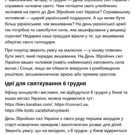
справжнє чоловіче свято. Чим потішити своїх улюблених
чоловіків на свято до Дня Збройних сил України? Справжньому
чоловікові — щирий український подарунок. А що може бути
більш українським, ніж вишиванка? На день української армії
так потрібна та самобутня сила, яка зашифрована у вишивці
сорочки! Недарма наші пращури вірили у те, що вишиванка
оберігає свого господаря.
При покупці зверніть увагу на малюнок — у ньому повинен
бути зміст, який передає вишиванка. На День Збройних сил
України ваших чоловіків (навіть найменших) наповнить сила
вогню і Сонця, якщо ви оберете візерунок з ромбовидною
решіткою, восьмиконечною зіркою або прямим хрестом.
Ідеї для святкування 6 грудня
Афішу концертів і виставок, які відбудуться 6 грудня у Києві та
інших містах України, можна подивитися тут:
https://kiev.karabas.com/, https://concert.ua,
https://life.bodo.ua/afisha/vystavki.
День Збройних сил України є свого роду першим акордом у
старті новорічних ярмарків і захоплюючих розваг для дітей.
Зверніть увагу, що на вихідних, з 8 грудня, у Києві відкриється