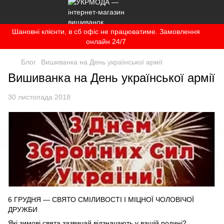
Шановні клієнти, в сб офіс не працюватиме. Замовлення
онлайн 24/7
Блог
Вишиванка на День української армії
Вишиванка на День української армії
30 листопада 2018
6 ГРУДНЯ — СВЯТО СМІЛИВОСТІ І МІЦНОЇ ЧОЛОВІЧОЇ
ДРУЖБИ
Які зимові свята зазвичай відзначають у вашій родині?