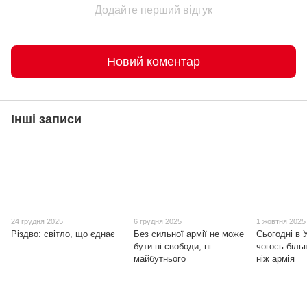
Додайте перший відгук
Новий коментар
Інші записи
24 грудня 2025
6 грудня 2025
1 жовтня 2025
Різдво: світло, що єднає
Без сильної армії не може
Сьогодні в 
бути ні свободи, ні
чогось біль
майбутнього
ніж армія