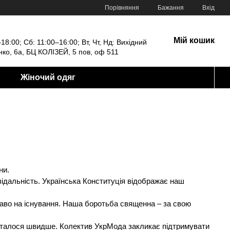
Порівняння
Бажання
Вхід
Мій кошик
18:00; Сб: 11:00–16:00; Вт, Чт, Нд: Вихідний
енко, 6а, БЦ КОЛІЗЕЙ, 5 пов, оф 511
Жіночий одяг
ни.
овідальність. Українська Конституція відображає наш
право на існування. Наша боротьба священна – за свою
 сталося швидше. Колектив УкрМода закликає підтримувати