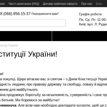
азин
Часті запитання (FAQ)
Договір публічної оферти
Про нас
Блог
8 (066) 956-15-37
Графік роботи:
Передзвонити вам?
Пн, Ср, Пт: 11:00–
Київ, вул. Л. Руд
итуції України!
титуції України!
и!
а покупці. Щиро вітаємо вас зі святом – з Днем Конституції Украї
 гідність людини, про правову державу та свободу, повагу й відп
рижнем для майбутнього.
раїна продовжує боротьбу за незалежність, суверенність і своє 
та батьків. Ми боремося за майбутнє!
 неминуча
. Але всім нам необхідно докладати зусилля, щоб це