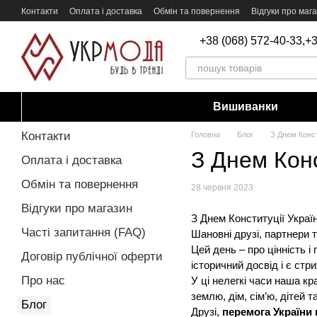
Перейти до основного контенту
Контакти
Оплата і доставка
Обмін та повернення
Відгуки про маг
+38 (068) 572-40-33,
+3
Вишиванки
Контакти
Головна
Блог
З Днем Конст
З Днем Конс
Оплата і доставка
Обмін та повернення
28 червня 2023
Відгуки про магазин
З Днем Конституції Україн
Часті запитання (FAQ)
Шановні друзі, партнери т
Цей день – про цінність і
Договір публічної оферти
історичний досвід і є ст
Про нас
У ці нелегкі часи наша к
землю, дім, сім’ю, дітей 
Блог
Друзі,
перемога України