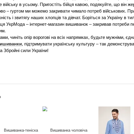
е війську в усьому. Пригостіть бійця кавою, подякуйте, що він ж
о – гуртом ми можемо закривати чимало потреб військових. Прац
ість і звитягу наших хлопців та дівчат. Боріться за Україну в тил
ця УкрМода – інтернет-магазин вишиванок – закривав потреби пе
им.
 нами, чиніть опір ворогові на всіх напрямках, будьте мужніми, єд
вишиванки
, підтримувати українську культуру – так демонструва
а Збройні сили України!
о