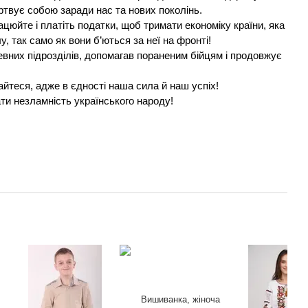
ертвує собою заради нас та нових поколінь.
юйте і платіть податки, щоб тримати економіку країни, яка
у, так само як вони б’ються за неї на фронті!
вних підрозділів, допомагав пораненим бійцям і продовжує
найтеся, адже в єдності наша сила й наш успіх!
ти незламність українського народу!