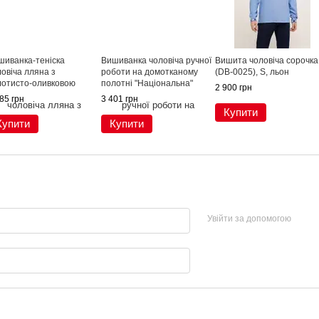
шиванка-теніска
Вишиванка чоловіча ручної
Вишита чоловіча сорочка
овіча лляна з
роботи на домотканому
(DB-0025), S, льон
лотисто-оливковою
полотні "Національна"
2 900 грн
шивкою (GNM-00328), 42
(GNM-02646), 42,
85 грн
3 401 грн
домоткане полотно
Купити
Купити
Купити
Увійти за допомогою