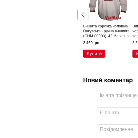
Вишита сорочка чоловіча
Ви
Покутська - ручна вишивка
чол
(GNM-00003), 42, бавовна
зо
ви
3 460 грн
3 3
Купити
Новий коментар