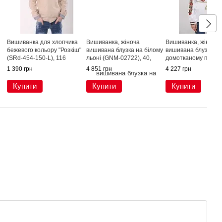
Вишиванка для хлопчика
Вишиванка, жіноча
Вишиванка, жіноча
бежевого кольору "Розкіш"
вишивана блузка на білому
вишивана блузка на
(SRd-454-150-L), 116
льоні (GNM-02722), 40,
домотканому полот
льон
(GNM-02500), 40,
1 390 грн
4 851 грн
4 227 грн
домоткане полотно
Купити
Купити
Купити