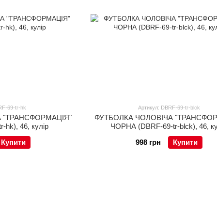
F-69-tr-hk
Артикул: DBRF-69-tr-blck
 "ТРАНСФОРМАЦІЯ"
ФУТБОЛКА ЧОЛОВІЧА "ТРАНСФОР
-hk), 46, кулір
ЧОРНА (DBRF-69-tr-blck), 46, к
Купити
998 грн
Купити