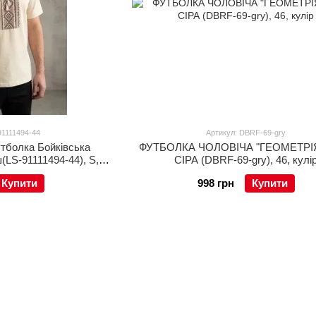
91111494-44
Артикул: DBRF-69-gry
тболка Бойківська
ФУТБОЛКА ЧОЛОВІЧА "ГЕОМЕТРІЯ
(LS-91111494-44), S,
СІРА (DBRF-69-gry), 46, кулі
вна
Купити
998 грн
Купити