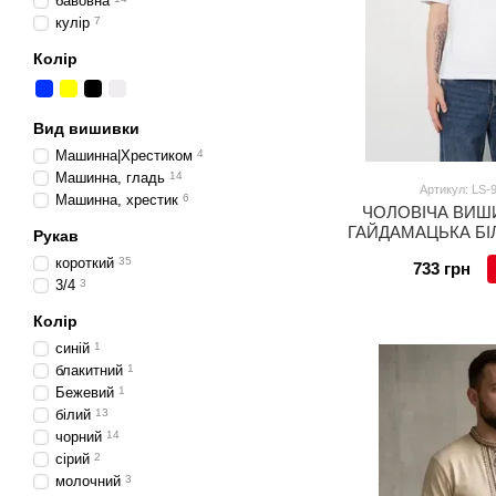
бавовна
кулір
7
Колір
Вид вишивки
Машинна|Хрестиком
4
Машинна, гладь
14
Артикул: LS-
Машинна, хрестик
6
ЧОЛОВІЧА ВИШ
ГАЙДАМАЦЬКА БІ
Рукав
ВИШИВКОЮ (LS-942121
короткий
35
733 грн
3/4
3
Колір
синій
1
блакитний
1
Бежевий
1
білий
13
чорний
14
сірий
2
молочний
3