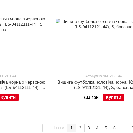
94112111-44
Артикул: ls-94112121-44
іча чорна з червоною
Вишита футболка чоловіча чорна "К
 (LS-94112111-44), S,
(LS-94112121-44), S, бавовн
вна
Купити
733 грн
Купити
Назад
1
2
3
4
5
6
...