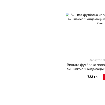
Артикул: ls-
Вишита футболка чолов
вишивкою "Гайдамацька"
баво
733 грн