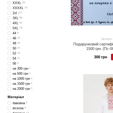
XXXL
20
XXXXL
10
2xl
117
3XL
88
4XL
81
5XL
79
44
8
46
15
Артикул:
48
16
Подарунковий сертифік
50
15
1500 грн. (Пс-0
52
16
300 грн
54
11
56
5
на 300 грн
1
на 500 грн
1
на 1000 грн
1
на 1500 грн
1
на 2000 грн
1
Матеріал
бавовна
6
віскоза
4
14