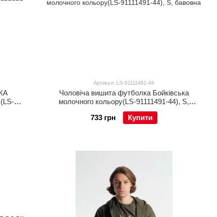
Артикул: LS-91111491-44
КА
Чоловіча вишита футболка Бойківська
(LS-
молочного кольору(LS-91111491-44), S,
бавовна
733 грн
Купити