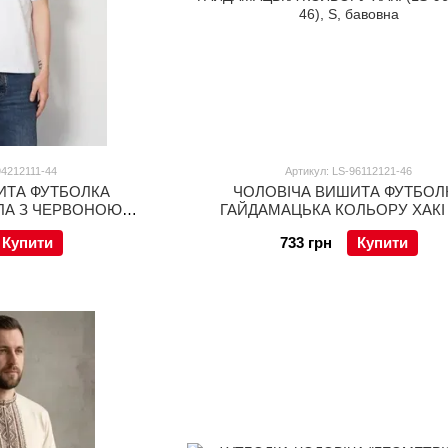
94212111-44
Артикул: LS-96112121-46
ИТА ФУТБОЛКА
ЧОЛОВІЧА ВИШИТА ФУТБОЛ
ЛА З ЧЕРВОНОЮ
ГАЙДАМАЦЬКА КОЛЬОРУ ХАКІ 
11-44), S, бавовна
96112121-46), S, бавовна
Купити
733 грн
Купити