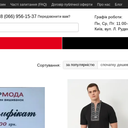
азин
Часті запитання (FAQ)
Договір публічної оферти
Про нас
Блог
8 (066) 956-15-37
Графік роботи:
Передзвонити вам?
Пн, Ср, Пт: 11:00–
Київ, вул. Л. Руд
за популярністю
спочатку деше
Сортування: