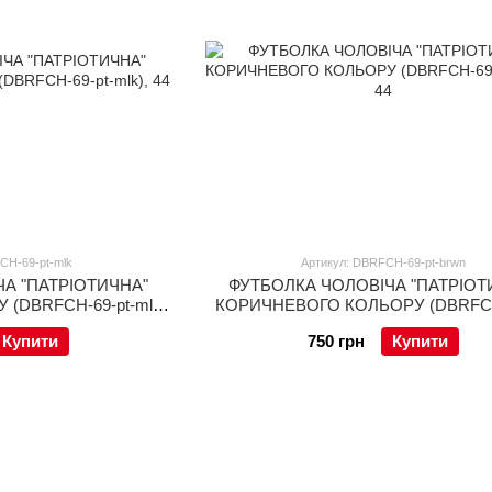
CH-69-pt-mlk
Артикул: DBRFCH-69-pt-brwn
А "ПАТРІОТИЧНА"
ФУТБОЛКА ЧОЛОВІЧА "ПАТРІОТ
DBRFCH-69-pt-mlk),
КОРИЧНЕВОГО КОЛЬОРУ (DBRFCH-
4
brwn), 44
Купити
750 грн
Купити