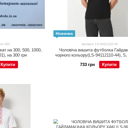
Новинка
 пс-001
Артикул: LS-94112110-44
ат на 300, 500, 1000,
Чоловіча вишита футболка Гайда
01), на 300 грн
чорного кольору(LS-94112110-44), S,
Купити
733 грн
Купити