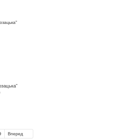
озацька"
а
9
Вперед