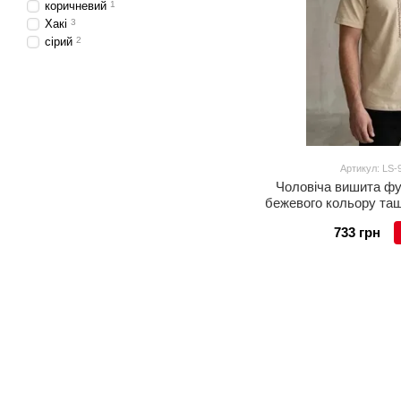
коричневий
1
Хакі
3
сірий
2
Артикул: LS-
Чоловіча вишита фу
бежевого кольору таш
баво
733 грн