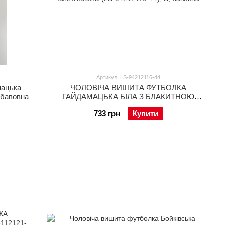
Артикул: LS-94212116-44
мацька
ЧОЛОВІЧА ВИШИТА ФУТБОЛКА
 бавовна
ГАЙДАМАЦЬКА БІЛА З БЛАКИТНОЮ
ВИШИВКОЮ (LS-94212116-44), S, бавовна
733 грн
Купити