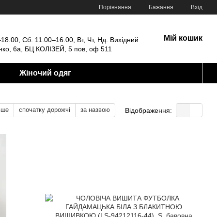
Порівняння
Бажання
Вхід
Мій кошик
18:00; Сб: 11:00–16:00; Вт, Чт, Нд: Вихідний
енко, 6а, БЦ КОЛІЗЕЙ, 5 пов, оф 511
Жіночий одяг
вше
спочатку дорожчі
за назвою
Відображення: