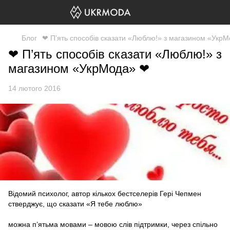
Блог
❤ П’ять способів сказати «Люблю!» з магазином «Укр
❤ П’ять способів сказати «Люблю!» з
магазином «УкрМода» ❤
14 лютого 2016
Відомий психолог, автор кількох бестселерів Гері Чепмен
стверджує, що сказати «Я тебе люблю»
можна п’ятьма мовами – мовою слів підтримки, через спільно