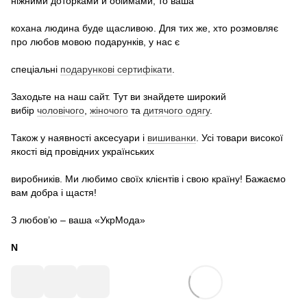
ніжними доторками й обіймами, то ваша
кохана людина буде щасливою. Для тих же, хто розмовляє
про любов мовою подарунків, у нас є
спеціальні
подарункові сертифікати
.
Заходьте на наш сайт. Тут ви знайдете широкий
вибір
чоловічого
,
жіночого
та
дитячого одягу
.
Також у наявності аксесуари і
вишиванки
. Усі товари високої
якості від провідних українських
виробників. Ми любимо своїх клієнтів і свою країну! Бажаємо
вам добра і щастя!
З любов’ю – ваша «УкрМода»
N