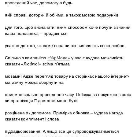
проведений час, допомогу в будь-
якій справі, доторки й обійми, а також мовою подарунків.
Для того, щоб визначити, яким способом хоче почути зізнання
ваша половинка, – придивіться
уважно до того, як саме вона чи він виявляють свою любов.
Спільно з компанією
«УкрМода»
у вас є чудова можливість
сказати «Люблю!» всіма п’ятьма
мовами! Адже перегляд товару на сторінках нашого інтернет-
магазину можна обернути на
приємне спільне проведення часу. Поїздка за покупкою в офіс
чи організація її доставки може бути
розцінена як допомога. Примірка обновки – чудова нагода
сказати комплімент і слова
підбадьорювання. А якщо все це супроводжуватиметься