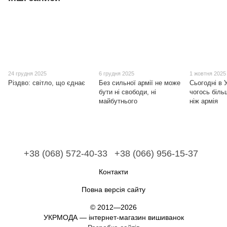
24 грудня 2025
6 грудня 2025
1 жовтня 2025
Різдво: світло, що єднає
Без сильної армії не може
Сьогодні в 
бути ні свободи, ні
чогось біль
майбутнього
ніж армія
+38 (068) 572-40-33
+38 (066) 956-15-37
Контакти
Повна версія сайту
© 2012—2026
УКРМОДА — інтернет-магазин вишиванок