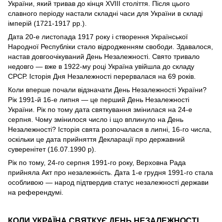
України, який тривав до кінця XVIII століття. Після цього
славного періоду настали складні часи для України в складі
імперій (1721-1917 рр.).
Дата 20-е листопада 1917 року і створення Української
Народної Республіки стало відродженням свободи. Здавалося,
настав довгоочікуваний День Незалежності. Свято тривало
недовго — вже в 1922-му році Україна увійшла до складу
СРСР. Історія Дня Незалежності перервалася на 69 років.
Коли вперше почали відзначати День Незалежності України?
Рік 1991-й 16-е липня — це перший День Незалежності
України. Рік по тому дата святкування змінилася на 24-е
серпня. Чому змінилося число і що вплинуло на День
Незалежності? Історія свята розпочалася в липні, 16-го числа,
оскільки це дата прийняття Декларації про державний
суверенітет (16.07.1990 р).
Рік по тому, 24-го серпня 1991-го року, Верховна Рада
прийняла Акт про незалежність. Дата 1-е грудня 1991-го стала
особливою — народ підтвердив статус незалежності держави
на референдумі.
КОЛИ УКРАЇНА СВЯТКУЄ ДЕНЬ НЕЗАЛЕЖНОСТІ