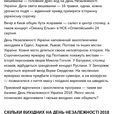
Вишиванка — головний дрес-код на День Незалежності
України. Дата свята вишиванки — 16 травня, однак, кожна
урочиста подія — відмінний привід приміряти історичну
українську сорочку.
Вечір в Києві обіцяє бути яскравим — салют в центрі столиці, а
також концерт «Океану Ельзи» в НСК «Олімпійський» 24
серпня.
День Незалежності України наповнений захоплюючими
заходами в Одесі, Харкові, Львові, Полтаві та інших містах
України. Кожне місто ділиться своєю неповторною історією. На
Сорочинському ярмарку під Полтавою покажуть вистави —
історії персонажів творів Миколи Гоголя. У Батурині, столиці
козаків, відбудеться грандіозний концерт Руслани. У Запоріжжі
очікується зоряний вихід Вєрки Сердючки. На численних
ярмарках можна придбати історичні сувеніри, а на конкурсах
— позмагатися з пиття квасу і поїданні вареників на швидкість.
Приємний відпочинок і захоплююча програма — таким ми
бачимо День Незалежності України 2018. Якого числа
починаємо відпочивати і скільки вихідних нам обіцяють?
СКІЛЬКИ ВИХІДНИХ НА ДЕНЬ НЕЗАЛЕЖНОСТІ 2018