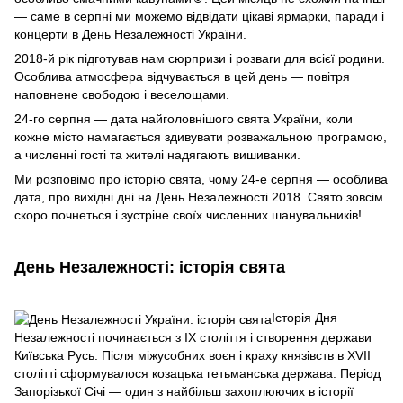
— саме в серпні ми можемо відвідати цікаві ярмарки, паради і
концерти в День Незалежності України.
2018-й рік підготував нам сюрпризи і розваги для всієї родини.
Особлива атмосфера відчувається в цей день — повітря
наповнене свободою і веселощами.
24-го серпня — дата найголовнішого свята України, коли
кожне місто намагається здивувати розважальною програмою,
а численні гості та жителі надягають вишиванки.
Ми розповімо про історію свята, чому 24-е серпня — особлива
дата, про вихідні дні на День Незалежності 2018. Свято зовсім
скоро почнеться і зустріне своїх численних шанувальників!
День Незалежності: історія свята
Історія Дня
Незалежності починається з IX століття і створення держави
Київська Русь. Після міжусобних воєн і краху князівств в XVII
столітті сформувалося козацька гетьманська держава. Період
Запорізької Січі — один з найбільш захоплюючих в історії