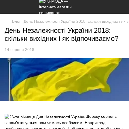
Блог
День Незалежності України 2018: скільки вихідних і як 
День Незалежності України 2018:
скільки вихідних і як відпочиваємо?
14 серпня 2018
Щороку серпень
запам'ятовується нам чимось особливим. Наприклад,
особливо смачними кавунами☺. Цей місяць не схожий на інші