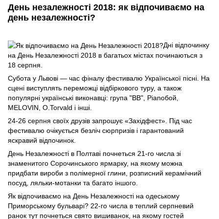
День незалежності 2018: як відпочиваємо на
день незалежності?
Дні відпочинку
на День Незалежності 2018 в багатьох містах починаються з
18 серпня.
Субота у Львові — час фіналу фестивалю Української пісні. На
сцені виступлять переможці відбіркового туру, а також
популярні українські виконавці: група "ВВ", Ріаnобой,
MELOVIN, O.Torvald і інші.
24-26 серпня своїх друзів запрошує «Західфест». Під час
фестивалю очікується безліч сюрпризів і гарантований
яскравий відпочинок.
День Незалежності в Полтаві почнеться 21-го числа зі
знаменитого Сорочинського ярмарку, на якому можна
придбати вироби з полімерної глини, розписний керамічний
посуд, ляльки-мотанки та багато іншого.
Як відпочиваємо на День Незалежності на одеському
Приморському бульварі? 22-го числа в теплий серпневий
ранок тут почнеться свято вишиванок, на якому гостей