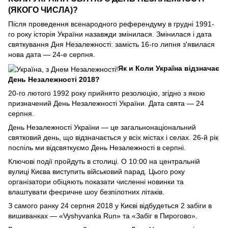
(ЯКОГО ЧИСЛА)?
Після проведення всенародного референдуму в грудні 1991-
го року історія України назавжди змінилася. Змінилася і дата
святкування Дня Незалежності: замість 16-го липня з'явилася
нова дата — 24-е серпня.
Як и Коли Україна відзначає
День Незалежності 2018?
20-го лютого 1992 року прийнято резолюцію, згідно з якою
призначений День Незалежності України. Дата свята — 24
серпня.
День Незалежності України — це загальнонаціональний
святковий день, що відзначається у всіх містах і селах. 26-й рік
поспіль ми відсвяткуємо День Незалежності в серпні.
Ключові події пройдуть в столиці. О 10:00 на центральній
вулиці Києва виступить військовий парад. Цього року
організатори обіцяють показати численні новинки та
влаштувати феєричне шоу безпілотних літаків.
З самого ранку 24 серпня 2018 у Києві відбудеться 2 забіги в
вишиванках — «Vyshyvanka Run» та «Забіг в Пирогово».