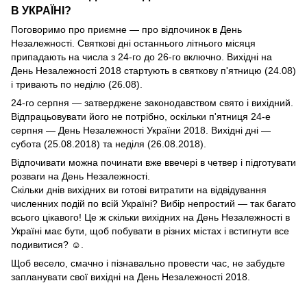
В УКРАЇНІ?
Поговоримо про приємне — про відпочинок в День
Незалежності. Святкові дні останнього літнього місяця
припадають на числа з 24-го до 26-го включно. Вихідні на
День Незалежності 2018 стартують в святкову п'ятницю (24.08)
і тривають по неділю (26.08).
24-го серпня — затверджене законодавством свято і вихідний.
Відпрацьовувати його не потрібно, оскільки п'ятниця 24-е
серпня — День Незалежності України 2018. Вихідні дні —
субота (25.08.2018) та неділя (26.08.2018).
Відпочивати можна починати вже ввечері в четвер і підготувати
розваги на День Незалежності.
Скільки днів вихідних ви готові витратити на відвідування
численних подій по всій Україні? Вибір непростий — так багато
всього цікавого! Це ж скільки вихідних на День Незалежності в
Україні має бути, щоб побувати в різних містах і встигнути все
подивитися? ☺.
Щоб весело, смачно і пізнавально провести час, не забудьте
запланувати свої вихідні на День Незалежності 2018.