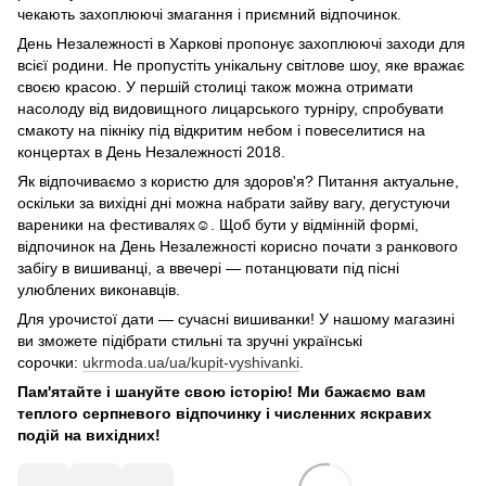
чекають захоплюючі змагання і приємний відпочинок.
День Незалежності в Харкові пропонує захоплюючі заходи для
всієї родини. Не пропустіть унікальну світлове шоу, яке вражає
своєю красою. У першій столиці також можна отримати
насолоду від видовищного лицарського турніру, спробувати
смакоту на пікніку під відкритим небом і повеселитися на
концертах в День Незалежності 2018.
Як відпочиваємо з користю для здоров'я? Питання актуальне,
оскільки за вихідні дні можна набрати зайву вагу, дегустуючи
вареники на фестивалях☺. Щоб бути у відмінній формі,
відпочинок на День Незалежності корисно почати з ранкового
забігу в вишиванці, а ввечері — потанцювати під пісні
улюблених виконавців.
Для урочистої дати — сучасні вишиванки! У нашому магазині
ви зможете підібрати стильні та зручні українські
сорочки:
ukrmoda.ua/ua/kupit-vyshivanki
.
Пам'ятайте і шануйте свою історію! Ми бажаємо вам
теплого серпневого відпочинку і численних яскравих
подій на вихідних!