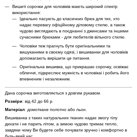
Вишиті сорочки для чоловіків мають широкий спектр
використання:
Ідеально пасують до класичних брюк для тих, хто
надає перевагу офіційному діловому стилю, а також
чудово виглядають в поєднанні з джинсами та іншими
сучасними брюками - для любителів вільного стилю.
Чоловіки теж прагнуть бути оригінальними та
вишуканими в своєму одязі, і вишиванки для чоловіків
допомагають вирішити це питання.
Оригінальна вишивка, що прикрашає сорочку, освіжає
обличчя, підкреслює мужність в чоловікаі і робить його
впевненим і незалежним.
Дана сорочка виготовляється з довгим рукавом.
Розміри
: від 42 до 66 р.
Матеріал
: домоткане полотно або льон.
Вишиванка з таких натуральних тканин надає змогу тілу
дихати і не парить літом, а зимою чудово тримає тепло,
завдяки чому Ви будете себе почувати зручно і комфортно в
будь-який час.