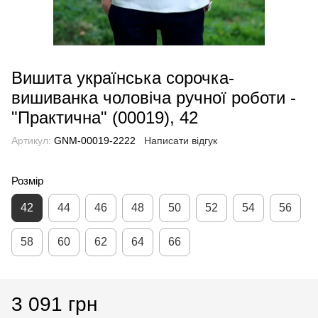
Вишита українська сорочка-
вишиванка чоловіча ручної роботи -
"Практична" (00019), 42
Артикул:
GNM-00019-2222
Написати відгук
Розмір
42
44
46
48
50
52
54
56
58
60
62
64
66
3 091 грн