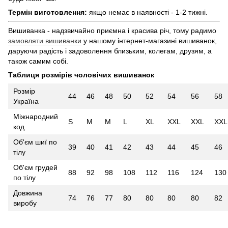
Термін виготовлення:
якщо немає в наявності - 1-2 тижні.
Вишиванка - надзвичайно приємна і красива річ, тому радимо
замовляти вишиванки
у нашому інтернет-магазині вишиванок,
даруючи радість і задоволення близьким, колегам, друзям, а
також самим собі.
Таблиця розмірів чоловічих вишиванок
Розмір
44
46
48
50
52
54
56
58
Україна
Міжнародний
S
M
M
L
XL
XXL
XXL
XXL
код
Об'єм шиї по
39
40
41
42
43
44
45
46
тілу
Об'єм грудей
88
92
98
108
112
116
124
130
по тілу
Довжина
74
76
77
80
80
80
80
82
виробу