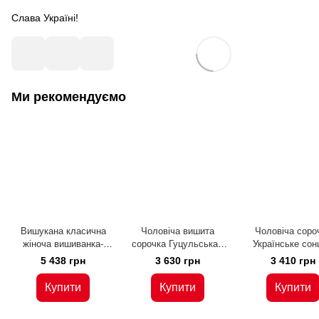
Слава Україні!
Ми рекомендуємо
Вишукана класична
Чоловіча вишита
Чоловіча соро
жіноча вишиванка-
сорочка Гуцульська -
Українське сон
сорочка ТІНЬ СОНЦЯ
ручна вишивка (00279),
ручна вишивка (0
5 438 грн
3 630 грн
3 410 грн
(УМД-0009), 44
42, бавовна
42, бавовна
Купити
Купити
Купити