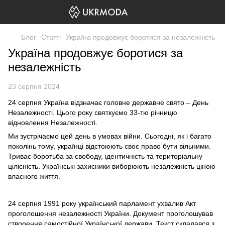
Блог
Статті
Україна продовжує боротися за незалежність
Україна продовжує боротися за
незалежність
23 серпня 2024
24 серпня Україна відзначає головне державне свято – День
Незалежності. Цього року святкуємо 33-тю річницю
відновлення Незалежності.
Ми зустрічаємо цей день в умовах війни. Сьогодні, як і багато
поколінь тому, українці відстоюють своє право бути вільними.
Триває боротьба за свободу, ідентичність та територіальну
цілісність. Українські захисники виборюють незалежність ціною
власного життя.
24 серпня 1991 року український парламент ухвалив Акт
проголошення незалежності України. Документ проголошував
створення самостійної Української держави. Текст складався з