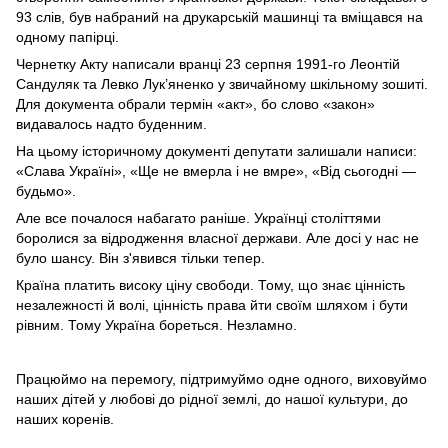
93 слів, був набраний на друкарській машинці та вміщався на
одному папірці.
Чернетку Акту написали вранці 23 серпня 1991-го Леонтій
Сандуляк та Левко Лук’яненко у звичайному шкільному зошиті.
Для документа обрали термін «акт», бо слово «закон»
видавалось надто буденним.
На цьому історичному документі депутати залишали написи:
«Слава Україні», «Ще не вмерла і не вмре», «Від сьогодні —
будьмо».
Але все почалося набагато раніше. Українці століттями
боролися за відродження власної держави. Але досі у нас не
було шансу. Він з'явився тільки тепер.
Країна платить високу ціну свободи. Тому, що знає цінність
незалежності й волі, цінність права йти своїм шляхом і бути
рівним. Тому Україна бореться. Незламно.
Працюймо на перемогу, підтримуймо одне одного, виховуймо
наших дітей у любові до рідної землі, до нашої культури, до
наших коренів.