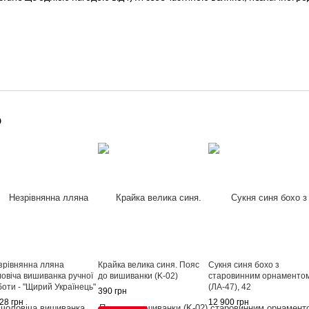
!
о
зрівнянна лляна
Крайка велика синя. Пояс
Сукня синя бохо з
ловіча вишиванка ручної
до вишиванки (K-02)
старовинним орнаменто
боти - "Щирий Українець"
(ЛА-47), 42
390 грн
NM-00002), 42
28 грн
12 900 грн