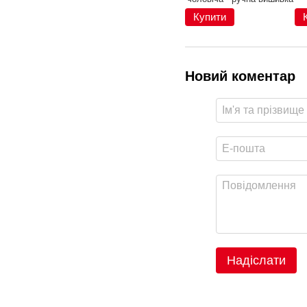
42, бавовна
Купити
Новий коментар
Надіслати