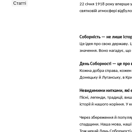
Статті
22 січня 1918 року вперше у
святковій атмосфері відбуло
Соборність — не лише істо
Це ідея про свою державу. Ц
значення. Воно нагадує, що
День Соборності — це про в
Кожна добра справа, кожен 
Донецьку й Луганську, в Кр
Невидимими нитками, які єд
Пісні, легенди, традиції, в
історії й нашого коріння. У
Через збереження й популяр
спадщини. Наша мова, наші з
Тож нехай День Соборності 