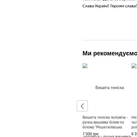
Слава Україні! Героям слава
Ми рекомендуєм
Вишита теніска чоловіча -
Не
ручна вишивка білим по
чо
білому "Решетилівська
ро
Вишиванка" (GNM-00199),
(G
7 500 грн
6 3