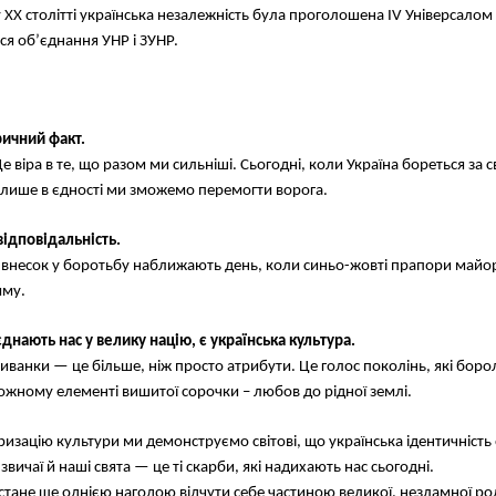
 XX столітті українська незалежність була проголошена IV Універсалом Ук
ся об’єднання УНР і ЗУНР.
ричний факт.
е віра в те, що разом ми сильніші. Сьогодні, коли Україна бореться за 
 лише в єдності ми зможемо перемогти ворога.
ідповідальність.
внесок у боротьбу наближають день, коли синьо-жовті прапори майоріти
иму.
нають нас у велику націю, є українська культура.
ишиванки — це більше, ніж просто атрибути. Це голос поколінь, які бор
 кожному елементі вишитої сорочки – любов до рідної землі.
изацію культури ми демонструємо світові, що українська ідентичність 
вичаї й наші свята — це ті скарби, які надихають нас сьогодні.
стане ще однією нагодою відчути себе частиною великої, незламної ро