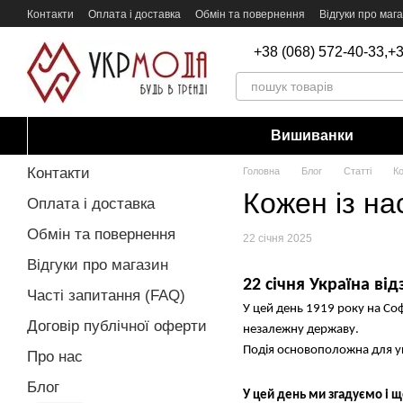
Перейти до основного контенту
Контакти
Оплата і доставка
Обмін та повернення
Відгуки про маг
+38 (068) 572-40-33,
+3
Вишиванки
Контакти
Головна
Блог
Статті
Ко
Кожен із на
Оплата і доставка
Обмін та повернення
22 січня 2025
Відгуки про магазин
22 січня Україна ві
Часті запитання (FAQ)
У цей день 1919 року на Соф
Договір публічної оферти
незалежну державу.
Подія основоположна для у
Про нас
Блог
У цей день ми згадуємо і щ