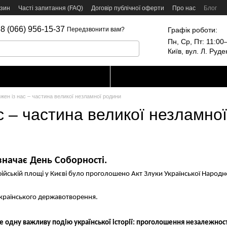
азин
Часті запитання (FAQ)
Договір публічної оферти
Про нас
Блог
8 (066) 956-15-37
Графік роботи:
Передзвонити вам?
Пн, Ср, Пт: 11:00–
Київ, вул. Л. Руд
жен із нас – частина великої незламної родини
с – частина великої незламно
дзначає День Соборності.
ійській площі у Києві було проголошено Акт Злуки Української Народно
країнського державотворення.
е одну важливу подію української історії: проголошення незалежност