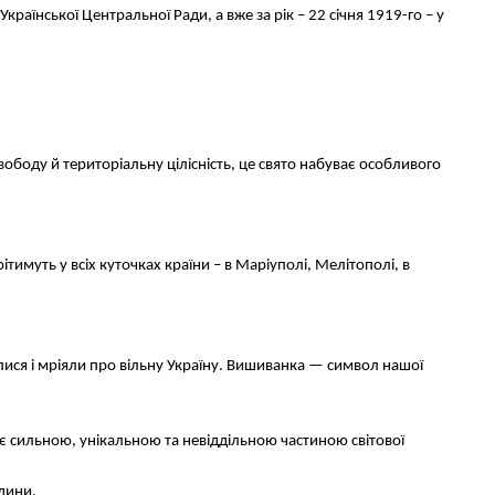
раїнської Центральної Ради, а вже за рік – 22 січня 1919-го – у
свободу й територіальну цілісність, це свято набуває особливого
муть у всіх куточках країни – в Маріуполі, Мелітополі, в
олися і мріяли про вільну Україну. Вишиванка — символ нашої
є сильною, унікальною та невіддільною частиною світової
дини.