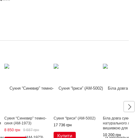
Сукня “Синевир” темно-
Сукня “Іриси” (AM-5002)
Біла довга сукня Гра
м
синя (AM-1973)
натурального льону
17 736 грн
вишивкою для жінок
8 850 грн
9 687 грн
031-152-L), 42
10 200 грн
Купити