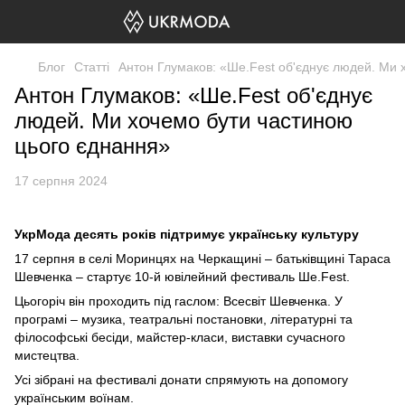
Блог
Статті
Антон Глумаков: «Ше.Fest об'єднує людей. Ми 
Антон Глумаков: «Ше.Fest об'єднує
людей. Ми хочемо бути частиною
цього єднання»
17 серпня 2024
УкрМода десять років підтримує українську культуру
17 серпня в селі Моринцях на Черкащині – батьківщині Тараса
Шевченка – стартує 10-й ювілейний фестиваль Ше.Fest.
Цьогоріч він проходить під гаслом: Всесвіт Шевченка. У
програмі – музика, театральні постановки, літературні та
філософські бесіди, майстер-класи, виставки сучасного
мистецтва.
Усі зібрані на фестивалі донати спрямують на допомогу
українським воїнам.