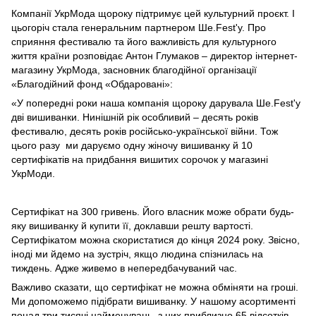
Компанії УкрМода щороку підтримує цей культурний проєкт. І
цьогоріч стала генеральним партнером Ше.Fest'у. Про
сприяння фестивалю та його важливість для культурного
життя країни розповідає Антон Глумаков – директор інтернет-
магазину УкрМода, засновник благодійної організації
«Благодійний фонд «Обдаровані»:
«У попередні роки наша компанія щороку дарувала Ше.Fest'у
дві вишиванки. Нинішній рік особливий – десять років
фестивалю, десять років російсько-української війни. Тож
цього разу ми даруємо одну жіночу вишиванку й 10
сертифікатів на придбання вишитих сорочок у магазині
УкрМоди.
Сертифікат на 300 гривень. Його власник може обрати будь-
яку вишиванку й купити її, доклавши решту вартості.
Сертифікатом можна скористатися до кінця 2024 року. Звісно,
іноді ми йдемо на зустріч, якщо людина спізнилась на
тиждень. Адже живемо в непередбачуваний час.
Важливо сказати, що сертифікат не можна обміняти на гроші.
Ми допоможемо підібрати вишиванку. У нашому асортименті
понад три тисячі найменувань, з них приблизно 65 відсотків –