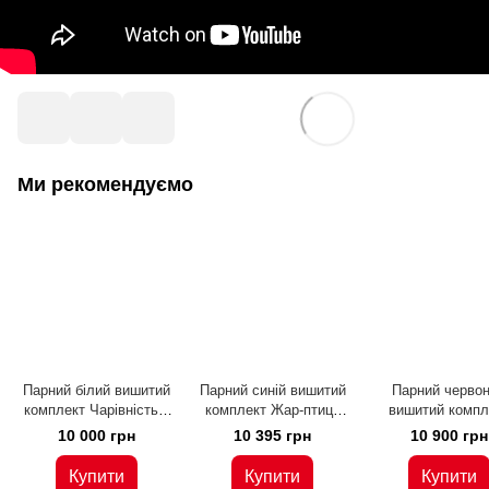
Ми рекомендуємо
Парний білий вишитий
Парний синій вишитий
Парний черво
комплект Чарівність з
комплект Жар-птиця
вишитий компл
вишитими клинами
(KMр-520-172-L)
Фантазія (KMр-52
10 000 грн
10 395 грн
10 900 грн
(KMр-520-066-L)
L)
Купити
Купити
Купити