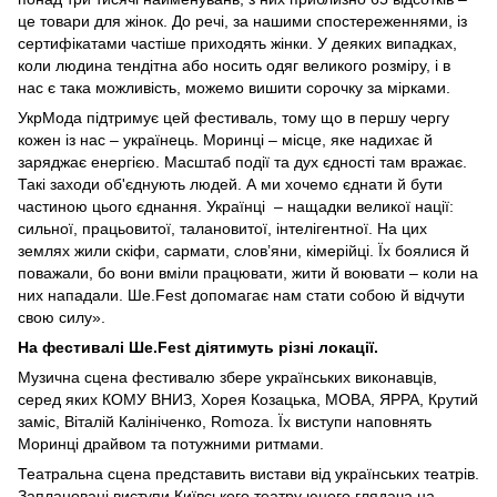
це товари для жінок. До речі, за нашими спостереженнями, із
сертифікатами частіше приходять жінки. У деяких випадках,
коли людина тендітна або носить одяг великого розміру, і в
нас є така можливість, можемо вишити сорочку за мірками.
УкрМода підтримує цей фестиваль, тому що в першу чергу
кожен із нас – українець. Моринці – місце, яке надихає й
заряджає енергією. Масштаб події та дух єдності там вражає.
Такі заходи об'єднують людей. А ми хочемо єднати й бути
частиною цього єднання. Українці – нащадки великої нації:
сильної, працьовитої, талановитої, інтелігентної. На цих
землях жили скіфи, сармати, словʼяни, кімерійці. Їх боялися й
поважали, бо вони вміли працювати, жити й воювати – коли на
них нападали. Ше.Fest допомагає нам стати собою й відчути
свою силу».
На фестивалі Ше.Fest діятимуть різні локації.
Музична сцена фестивалю збере українських виконавців,
серед яких КОМУ ВНИЗ, Хорея Козацька, МОВА, ЯРРА, Крутий
заміс, Віталій Калініченко, Romoza. Їх виступи наповнять
Моринці драйвом та потужними ритмами.
Театральна сцена представить вистави від українських театрів.
Заплановані виступи Київського театру юного глядача на