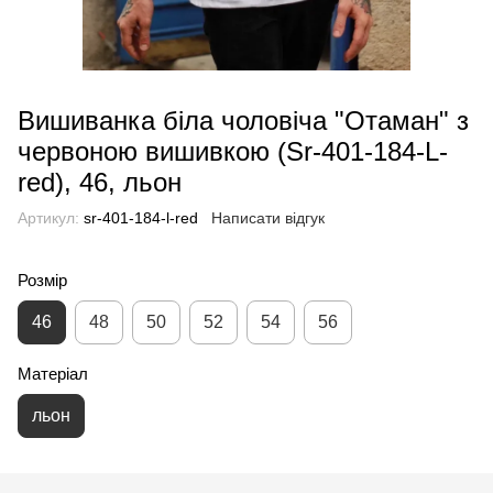
Вишиванка біла чоловіча "Отаман" з
червоною вишивкою (Sr-401-184-L-
red), 46, льон
Артикул:
sr-401-184-l-red
Написати відгук
Розмір
46
48
50
52
54
56
Матеріал
льон