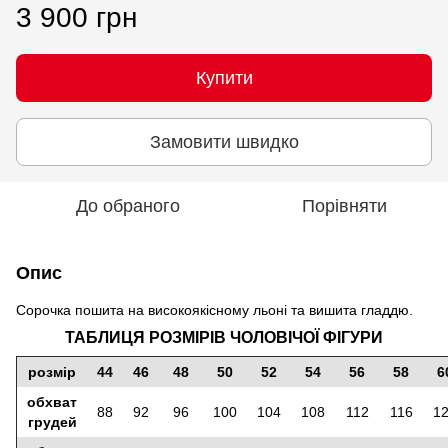
3 900 грн
Купити
Замовити швидко
До обраного
Порівняти
Опис
Сорочка пошита на високоякісному льоні та вишита гладдю.
ТАБЛИЦЯ РОЗМІРІВ ЧОЛОВІЧОЇ ФІГУРИ
розмір
44
46
48
50
52
54
56
58
6
обхват
88
92
96
100
104
108
112
116
1
грудей