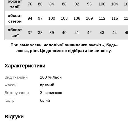
обхват
76
80
84
88
92
96
100
104
1
талії
обхват
94
97
100
103
106
109
112
115
1
стегон
обхват
37
38
39
40
41
42
43
44
4
шиї
При замовленні чоловічої вишиванки вкажіть, будь-
ласка, ріст. Це допоможе підібрати вишиванку.
Характеристики
Вид тканини
100 % Льон
Фасон
прямий
Декорування
З вишивкою
Колір
білий
Відгуки