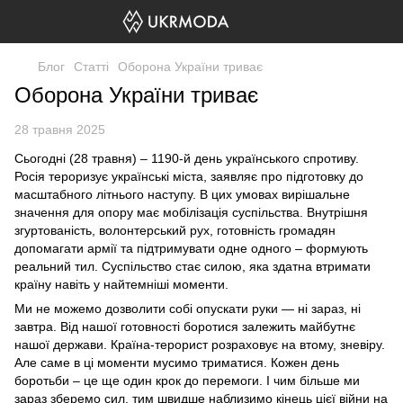
Блог
Статті
Оборона України триває
Оборона України триває
28 травня 2025
Сьогодні (28 травня) – 1190-й день українського спротиву.
Росія тероризує українські міста, заявляє про підготовку до
масштабного літнього наступу. В цих умовах вирішальне
значення для опору має мобілізація суспільства. Внутрішня
згуртованість, волонтерський рух, готовність громадян
допомагати армії та підтримувати одне одного – формують
реальний тил. Суспільство стає силою, яка здатна втримати
країну навіть у найтемніші моменти.
Ми не можемо дозволити собі опускати руки — ні зараз, ні
завтра. Від нашої готовності боротися залежить майбутнє
нашої держави. Країна-терорист розраховує на втому, зневіру.
Але саме в ці моменти мусимо триматися. Кожен день
боротьби – це ще один крок до перемоги. І чим більше ми
зараз зберемо сил, тим швидше наблизимо кінець цієї війни на