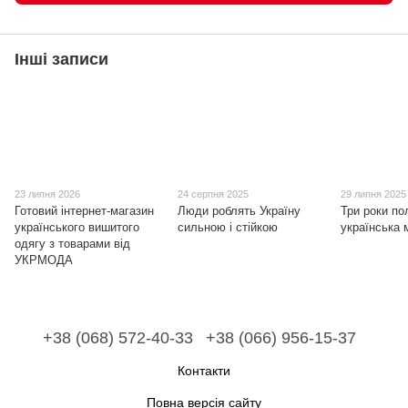
Інші записи
23 липня 2026
24 серпня 2025
29 липня 2025
Готовий інтернет-магазин
Люди роблять Україну
Три роки по
українського вишитого
сильною і стійкою
українська 
одягу з товарами від
УКРМОДА
+38 (068) 572-40-33
+38 (066) 956-15-37
Контакти
Повна версія сайту