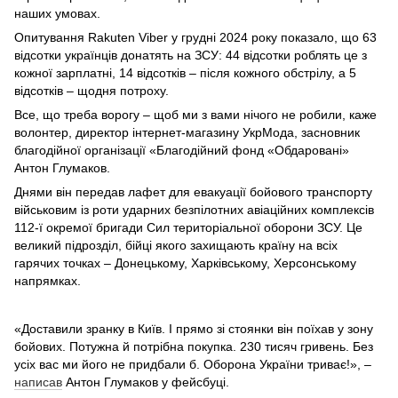
наших умовах.
Опитування Rakuten Viber у грудні 2024 року показало, що 63
відсотки українців донатять на ЗСУ: 44 відсотки роблять це з
кожної зарплатні, 14 відсотків – після кожного обстрілу, а 5
відсотків – щодня потроху.
Все, що треба ворогу – щоб ми з вами нічого не робили, каже
волонтер, директор інтернет-магазину УкрМода, засновник
благодійної організації «Благодійний фонд «Обдаровані»
Антон Глумаков.
Днями він передав лафет для евакуації бойового транспорту
військовим із роти ударних безпілотних авіаційних комплексів
112-ї окремої бригади Сил територіальної оборони ЗСУ. Це
великий підрозділ, бійці якого захищають країну на всіх
гарячих точках – Донецькому, Харківському, Херсонському
напрямках.
«Доставили зранку в Київ. І прямо зі стоянки він поїхав у зону
бойових. Потужна й потрібна покупка. 230 тисяч гривень. Без
усіх вас ми його не придбали б. Оборона України триває!», –
написав
Антон Глумаков у фейсбуці.