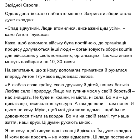
Західної Європи.
Однак донатів стало набагато менше. Закривати збори стало
дуже складно:
«Спад відчутний. Люди втомилися, виснажені цим усім», –
каже Антон Глумаков.
Каже, щоб допомога війську була постійною, до організації
процесу долучаються інші люди – організовують збори коштів
для військових у своїх компаніях, організаціях. Так частинами
можуть назбирати по 10, 30 тисяч.
На запитання, що ж йому допомагає триматися й рухатися
вперед, Антон Глумаков відповідає: любов.
«Я люблю свою країну, свою дружину й дітей, наших батьків.
Люблю село і природу. Якщо ми зупинимося у своїй боротьбі –
нас знищать. Не буде ні країни, ні міста, ні села. Бо ми – це
цивілізація, тисячолітня культура. А там де вони – там попіл. Я
цього не хочу. Мрію, щоб мої діти жили вдома – щоб їм не
доводилося тікати за кордон. Бо ми на своїй землі, тут наше
життя, наші друзі. Ці думки рухають мною.
Я не хочу, щоб гинули наші хлопці й дівчата. Їм дуже складно.
Й коли вони просять – не можу відмовити. Ці люди поставили