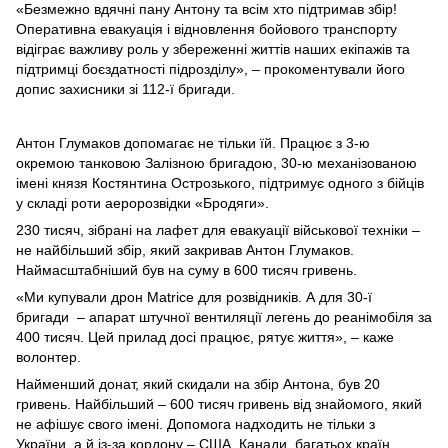
«Безмежно вдячні пану Антону та всім хто підтримав збір!
Оперативна евакуація і відновлення бойового транспорту
відіграє важливу роль у збереженні життів наших екіпажів та
підтримці боєздатності підрозділу», – прокоментували його
допис захисники зі 112-ї бригади.
Антон Глумаков допомагає не тільки їй. Працює з 3-ю
окремою танковою Залізною бригадою, 30-ю механізованою
імені князя Костянтина Острозького, підтримує одного з бійців
у складі роти аеророзвідки «Бродяги».
230 тисяч, зібрані на лафет для евакуації військової техніки –
не найбільший збір, який закривав Антон Глумаков.
Наймасштабніший був на суму в 600 тисяч гривень.
«Ми купували дрон Matrice для розвідників. А для 30-ї
бригади – апарат штучної вентиляції легень до реанімобіля за
400 тисяч. Цей прилад досі працює, рятує життя», – каже
волонтер.
Найменший донат, який скидали на збір Антона, був 20
гривень. Найбільший – 600 тисяч гривень від знайомого, який
не афішує свого імені. Допомога надходить не тільки з
України, а й із-за кордону – США, Канади, багатьох країн