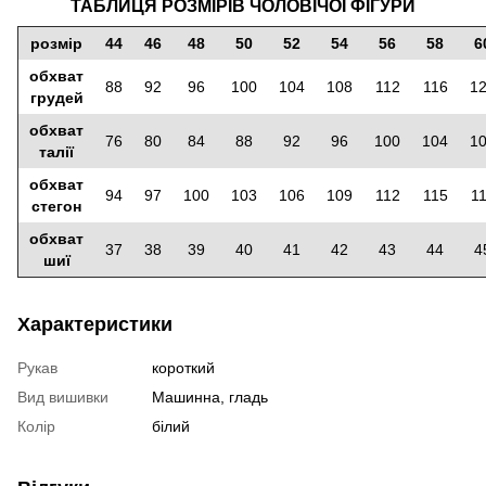
ТАБЛИЦЯ РОЗМІРІВ ЧОЛОВІЧОЇ ФІГУРИ
розмір
44
46
48
50
52
54
56
58
6
обхват
88
92
96
100
104
108
112
116
1
грудей
обхват
76
80
84
88
92
96
100
104
1
талії
обхват
94
97
100
103
106
109
112
115
1
стегон
обхват
37
38
39
40
41
42
43
44
4
шиї
Характеристики
Рукав
короткий
Вид вишивки
Машинна, гладь
Колір
білий