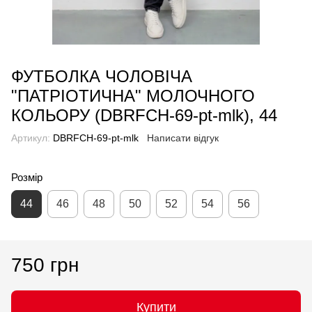
ФУТБОЛКА ЧОЛОВІЧА
"ПАТРІОТИЧНА" МОЛОЧНОГО
КОЛЬОРУ (DBRFCH-69-pt-mlk), 44
Артикул:
DBRFCH-69-pt-mlk
Написати відгук
Розмір
44
46
48
50
52
54
56
750 грн
Купити