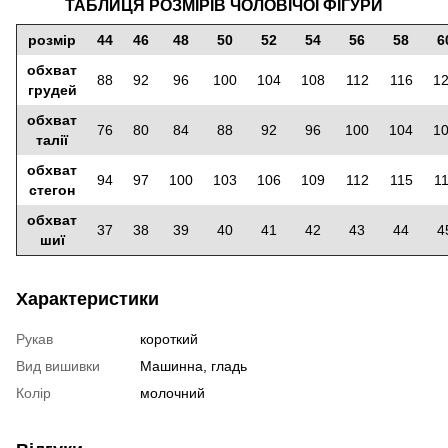
ТАБЛИЦЯ РОЗМІРІВ ЧОЛОВІЧОЇ ФІГУРИ
розмір
44
46
48
50
52
54
56
58
6
обхват
88
92
96
100
104
108
112
116
1
грудей
обхват
76
80
84
88
92
96
100
104
1
талії
обхват
94
97
100
103
106
109
112
115
1
стегон
обхват
37
38
39
40
41
42
43
44
4
шиї
Характеристики
Рукав
короткий
Вид вишивки
Машинна, гладь
Колір
молочний