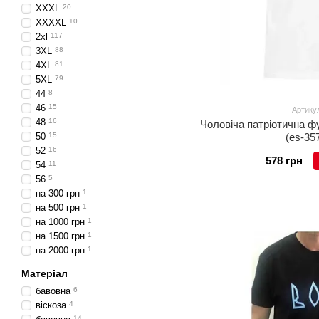
XXXL
20
XXXXL
10
2xl
117
3XL
88
4XL
81
5XL
79
44
8
46
15
Артикул
48
16
Чоловіча патріотична фу
50
15
(es-35
52
16
578 грн
54
11
56
5
на 300 грн
1
на 500 грн
1
на 1000 грн
1
на 1500 грн
1
на 2000 грн
1
Матеріал
бавовна
6
віскоза
4
14