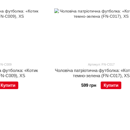
 FN-C009
Артикул: FN-C017
а футболка: «Котик
Чоловіча патріотична футболка: «Ко
FN-C009), XS
темно-зелена (FN-C017), XS
Купити
599 грн
Купити