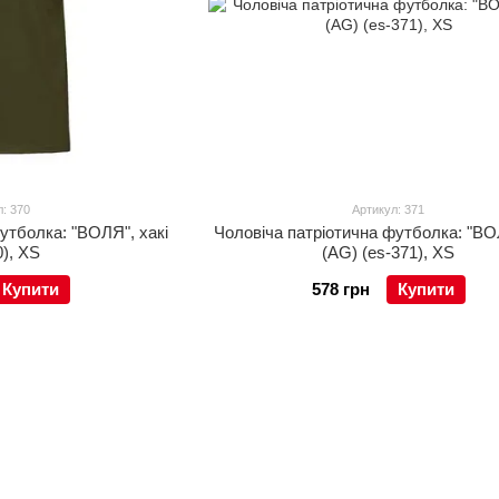
: 370
Артикул: 371
утболка: "ВОЛЯ", хакі
Чоловіча патріотична футболка: "ВОЛ
0), XS
(AG) (es-371), XS
Купити
578 грн
Купити