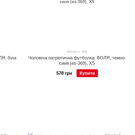
Артикул: 369
ЛЯ, біла
Чоловіча патріотична футболка: ВОЛЯ, темно-
синя (es-369), XS
578 грн
Купити