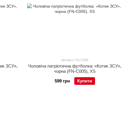
Артикул: FN-C005
тик ЗСУ»,
Чоловіча патріотична футболка: «Котик ЗСУ»,
чорна (FN-C005), XS
599 грн
Купити