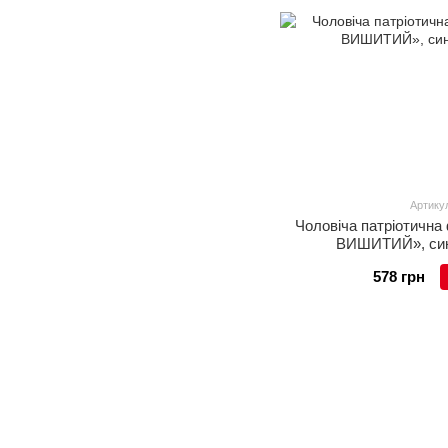
Артикул
Чоловіча патріотичн
ВИШИТИЙ», синя
578 грн