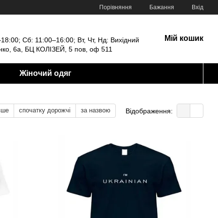
Порівняння
Бажання
Вхід
Мій кошик
18:00; Сб: 11:00–16:00; Вт, Чт, Нд: Вихідний
енко, 6а, БЦ КОЛІЗЕЙ, 5 пов, оф 511
Жіночий одяг
вше
спочатку дорожчі
за назвою
Відображення: