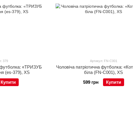
: 379
Артикул: FN-C001
а футболка: «ТРИЗУБ
Чоловіча патріотична футболка: «Ко
 (es-379), XS
біла (FN-C001), XS
Купити
599 грн
Купити