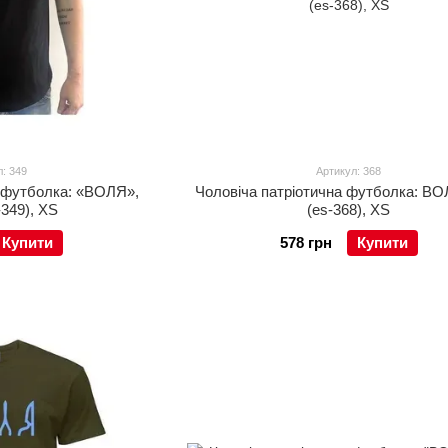
: 349
Артикул: 368
а футболка: «ВОЛЯ»,
Чоловіча патріотична футболка: ВО
-349), XS
(es-368), XS
Купити
578 грн
Купити