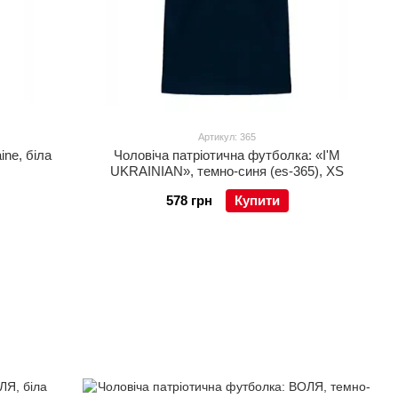
Артикул: 365
ine, біла
Чоловіча патріотична футболка: «I'M
UKRAINIAN», темно-синя (es-365), XS
578 грн
Купити