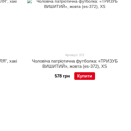
Артикул: 372
Я", хакі
Чоловіча патріотична футболка: «ТРИЗУБ
ВИШИТИЙ», жовта (es-372), XS
578 грн
Купити