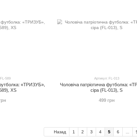
 FL-589
Артикул: FL-013
 футболка: «ТРИЗУБ»,
Чоловіча патріотична футболка: «
589), XS
сіра (FL-013), S
грн
499 грн
Назад
1
2
3
4
5
6
...