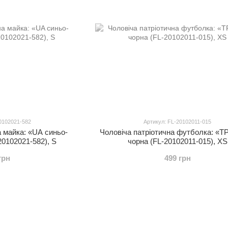
0102021-582
Артикул: FL-20102011-015
а майка: «UA синьо-
Чоловіча патріотична футболка: «
20102021-582), S
чорна (FL-20102011-015), XS
грн
499 грн