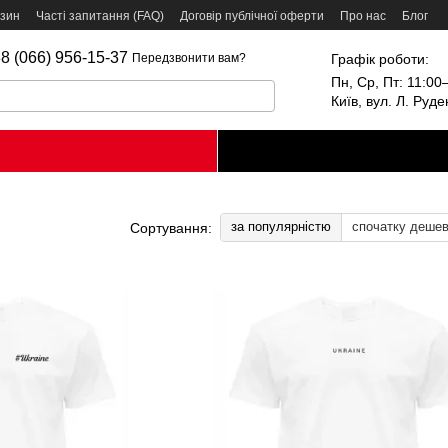
азин
Часті запитання (FAQ)
Договір публічної оферти
Про нас
Блог
8 (066) 956-15-37
Графік роботи:
Передзвонити вам?
Пн, Ср, Пт: 11:00–
Київ, вул. Л. Руд
за популярністю
спочатку деше
Сортування: