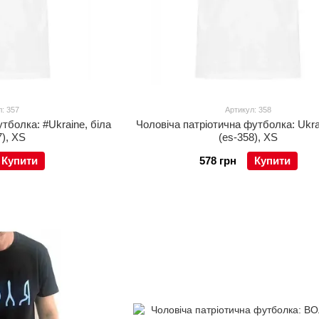
: 357
Артикул: 358
тболка: #Ukraine, біла
Чоловіча патріотична футболка: Ukra
7), XS
(es-358), XS
Купити
578 грн
Купити