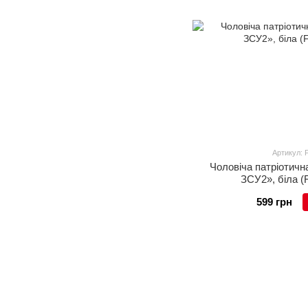
Артикул:
Чоловіча патріотичн
ЗСУ2», біла (
599 грн