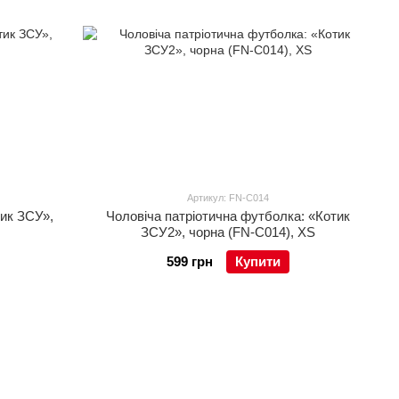
Артикул: FN-C014
тик ЗСУ»,
Чоловіча патріотична футболка: «Котик
ЗСУ2», чорна (FN-C014), XS
599 грн
Купити