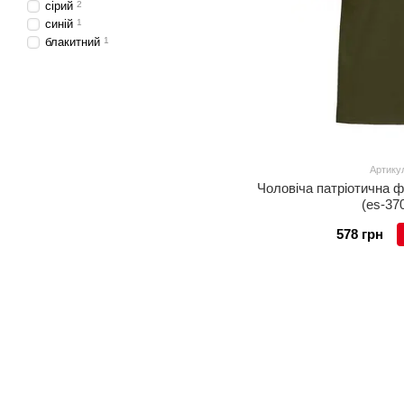
сірий
2
синій
1
блакитний
1
Артикул
Чоловіча патріотична ф
(es-37
578 грн