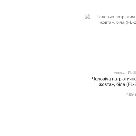
Артикул: FL-2
Чоловіча патріотичн
жовта», біла (FL-
499 