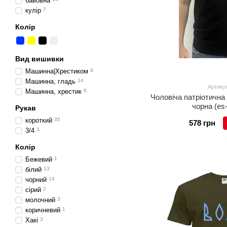
бавовна
кулір
7
Колір
Вид вишивки
Машинна|Хрестиком
4
Машинна, гладь
14
Артикул
Машинна, хрестик
6
Чоловіча патріотичн
чорна (es
Рукав
короткий
35
578 грн
3/4
3
Колір
Бежевий
1
білий
13
чорний
14
сірий
2
молочний
3
коричневий
1
Хакі
3