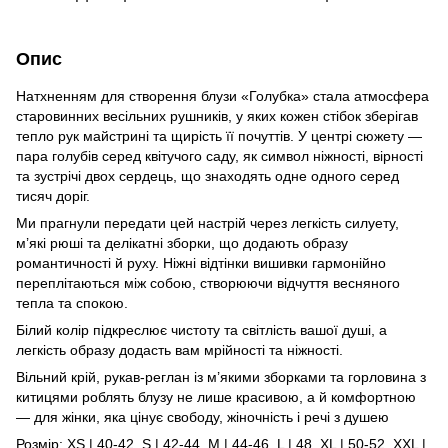
Опис
Натхненням для створення блузи «Голубка» стала атмосфера
старовинних весільних рушників, у яких кожен стібок зберігав
тепло рук майстрині та щирість її почуттів. У центрі сюжету —
пара голубів серед квітучого саду, як символ ніжності, вірності
та зустрічі двох сердець, що знаходять одне одного серед
тисяч доріг.
Ми прагнули передати цей настрій через легкість силуету,
м’які рюші та делікатні зборки, що додають образу
романтичності й руху. Ніжні відтінки вишивки гармонійно
переплітаються між собою, створюючи відчуття весняного
тепла та спокою.
Білий колір підкреслює чистоту та світлість вашої душі, а
легкість образу додасть вам мрійності та ніжності.
Вільний крій, рукав-реглан із м’якими зборками та горловина з
китицями роблять блузу не лише красивою, а й комфортною
— для жінки, яка цінує свободу, жіночність і речі з душею
Розмір:
XS | 40-42, S | 42-44, M | 44-46, L | 48, XL | 50-52, XXL |