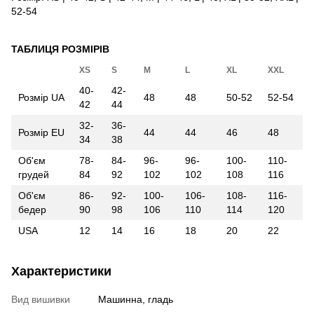
52-54
ТАБЛИЦЯ РОЗМІРІВ
XS
S
M
L
XL
XXL
40-
42-
Розмір UA
48
48
50-52
52-54
42
44
32-
36-
Розмір EU
44
44
46
48
34
38
Об'єм
78-
84-
96-
96-
100-
110-
грудей
84
92
102
102
108
116
Об'єм
86-
92-
100-
106-
108-
116-
бедер
90
98
106
110
114
120
USA
12
14
16
18
20
22
Характеристики
Вид вишивки
Машинна, гладь