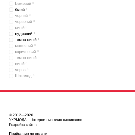
Бежевий
0
білий
1
чорний
0
червоний
0
синій
0
пудровий
1
темно-синій
1
молочний
0
коричневий
0
темно-синій
0
синій
0
чорна
0
Шоколад
0
© 2012—2026
УКРМОДА — інтернет-магазин вишиванок
Розробка сайтів
Приймаємо до оплати