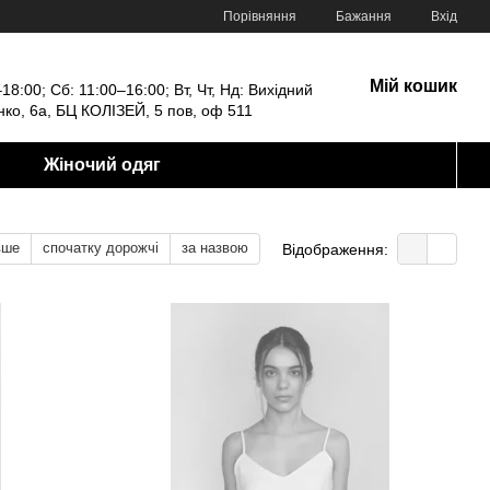
Порівняння
Бажання
Вхід
Мій кошик
18:00; Сб: 11:00–16:00; Вт, Чт, Нд: Вихідний
енко, 6а, БЦ КОЛІЗЕЙ, 5 пов, оф 511
Жіночий одяг
вше
спочатку дорожчі
за назвою
Відображення: