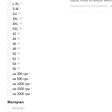
Наша нова колекція жіноч
L-XL
3
прикрашена вишивкою, ви
S-M
3
яка відповідає вашому с
2xl
57
3XL
30
Купуйте вишиті футб
4XL
30
Наші вишиті футболки роз
5XL
30
вам зручність під час но
42
20
чудово і почуватися ком
44
20
46
20
Неперевершена краса
48
20
50
20
На нашому магазині ви зн
52
20
футболкам особливий шарм
54
20
подіях, наші вишиті фут
56
20
Якість та стиль: гара
на 300 грн
1
на 500 грн
1
Ми гарантуємо вам, що в
на 1000 грн
1
методи виготовлення, що
на 1500 грн
1
прагнемо, щоб кожна футб
на 2000 грн
1
Купуйте вишиті футболки 
Матеріал
вашу особистість та уні
віскоза
0
сьогодні й отримайте виш