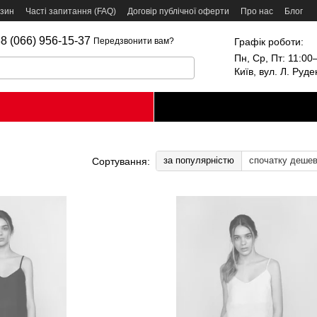
азин
Часті запитання (FAQ)
Договір публічної оферти
Про нас
Блог
8 (066) 956-15-37
Графік роботи:
Передзвонити вам?
Пн, Ср, Пт: 11:00–
Київ, вул. Л. Руд
за популярністю
спочатку деше
Сортування: