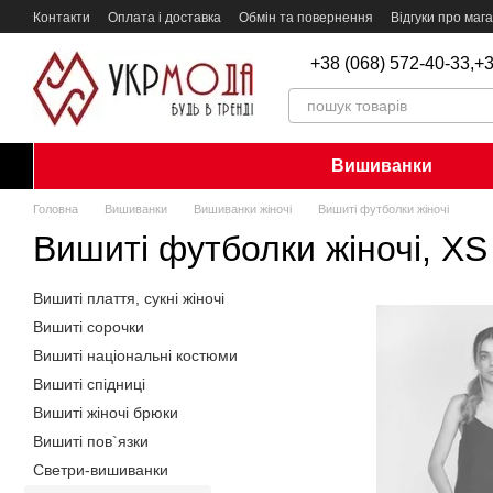
Перейти до основного контенту
Контакти
Оплата і доставка
Обмін та повернення
Відгуки про маг
+38 (068) 572-40-33,
+3
Вишиванки
Головна
Вишиванки
Вишиванки жіночі
Вишиті футболки жіночі
Вишиті футболки жіночі, XS
Вишиті плаття, сукні жіночі
Вишиті сорочки
Вишиті національні костюми
Вишиті спідниці
Вишиті жіночі брюки
Вишиті пов`язки
Светри-вишиванки