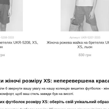
R-5208-3333
Артикул: UKR-5207-3333
ретелях UKR-5208, XS,
Жіноча рожева майка на бретелях U
он
XS, льон
грн
830 грн
и жіночі розміру XS: неперевершена крас
ли б звернути вашу увагу на нашу колекцію вишитих футболок - жін
комфорт, щоб ваш стиль завжди був на висоті.
их футболок розміру XS: оберіть свій унікальний образ