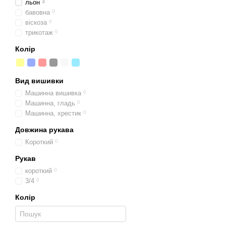
льон
3
бавовна
0
віскоза
0
трикотаж
0
Колір
Вид вишивки
Машинна вишивка
0
Машинна, гладь
0
Машинна, хрестик
0
Довжина рукава
Короткий
0
Рукав
короткий
0
3/4
0
Колір