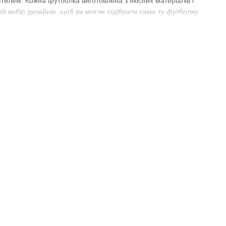
тилем. Кожна футболка виготовлена з якісних матеріалів і
вибір дизайнів, щоб ви могли підібрати саме ту футболку,
и важливо мати футболку, яка пасує до вашої фігури та надає
 виробів. З нашими вишитими футболками ви будете виглядати
ть неповторний образ. Вишивка, виконана вручну, додає
сякденного носіння, чи ж бажаєте виділитися на особливих
икористовуємо тільки високоякісні матеріали та професійні
галузі вишивки та працює з пошаною до деталей. Ми
я.
ть до вашого гардеробу. Оберіть вишиванку, яка відображає
расою наших вишитих футболок. Зробіть замовлення вже