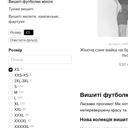
Вишиті футболки жіночі
Туніки вишиті
Вишиті жилети, камізельки,
фартухи
Розмір:
XS
Очистити фільтр
Артикул: UK
Жіноча синя майка на б
Розмір
ль
830 
XS
3
XXS-XS
3
2XL-3XL
3
S
136
M
132
Вишиті футболк
L
135
Ласкаво просимо! Ми хоті
XL
131
XXL
65
неперевершену красу та 
XXXL
65
Нова колекція вишит
XXXXL
62
XXXXXL
49