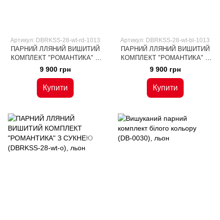
Артикул: DBRKSS-28-wt-rd-1013
Артикул: DBRKSS-28-wt-bl-1013
ПАРНИЙ ЛЛЯНИЙ ВИШИТИЙ
ПАРНИЙ ЛЛЯНИЙ ВИШИТИЙ
КОМПЛЕКТ "РОМАНТИКА" З
КОМПЛЕКТ "РОМАНТИКА" З
СУКНЕЮ (DBRKSS-28-wt-rd),
СУКНЕЮ (DBRKSS-28-wt-bl),
9 900 грн
9 900 грн
льон
льон
Купити
Купити