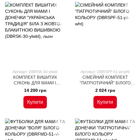
Артикул: DBRSK-30-ylwbl
Артикул: DBRSPF-51-pt-wht
КОМПЛЕКТ ВИШИТИХ
СІМЕЙНИЙ КОМПЛЕКТ
СУКОНЬ ДЛЯ МАМИ І
"ПАТРІОТИЧНИЙ" БІЛОГО
ДОНЕЧКИ "УКРАЇНСЬКА
КОЛЬОРУ (DBRSPF-51-pt-wht)
14 200 грн
2 024 грн
ТРАДИЦІЯ" БІЛА З ЖОВТО-
БЛАКИТНОЮ ВИШИВКОЮ
Купити
Купити
(DBRSK-30-ylwbl), льон