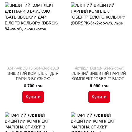
Артикул: DBRSK-84-wt-rd-1013
Артикул: DBRSPK-34-2-ob-wt
ВИШИТИЙ КОМПЛЕКТ ДЛЯ
ЛЛЯНИЙ ВИШИТИЙ ПАРНИЙ
ПАРИ З БЛУЗКОЮ
КОМПЛЕКТ "ОБЕРІГ" БІЛОГО
"БАТЬКІВСЬКИЙ ДАР" БІЛОГО
КОЛЬОРУ (DBRSPK-34-2-ob-
6 700 грн
9 990 грн
КОЛЬОРУ (DBRSK-84-wt-rd),
wt), льон
льон+котон
Купити
Купити