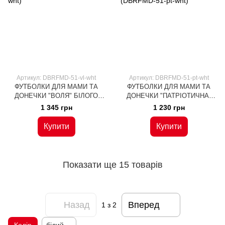
Артикул: DBRFMD-51-vl-wht
Артикул: DBRFMD-51-pt-wht
ФУТБОЛКИ ДЛЯ МАМИ ТА
ФУТБОЛКИ ДЛЯ МАМИ ТА
ДОНЕЧКИ "ВОЛЯ" БІЛОГО
ДОНЕЧКИ "ПАТРІОТИЧНА"
КОЛЬОРУ (DBRFMD-51-vl-wht)
БІЛОГО КОЛЬОРУ (DBRFMD-
1 345 грн
1 230 грн
51-pt-wht)
Купити
Купити
Показати ще 15 товарів
Назад
Вперед
1
з 2