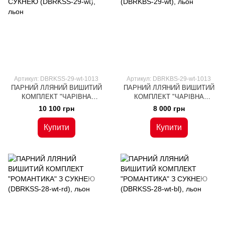
Артикул: DBRKSS-29-wt-1013
Артикул: DBRKBS-29-wt-1013
ПАРНИЙ ЛЛЯНИЙ ВИШИТИЙ
ПАРНИЙ ЛЛЯНИЙ ВИШИТИЙ
КОМПЛЕКТ "ЧАРІВНА
КОМПЛЕКТ "ЧАРІВНА
СТИХІЯ" З СУКНЕЮ (DBRKSS-
СТИХІЯ" (DBRKBS-29-wt), льон
10 100 грн
8 000 грн
29-wt), льон
Купити
Купити