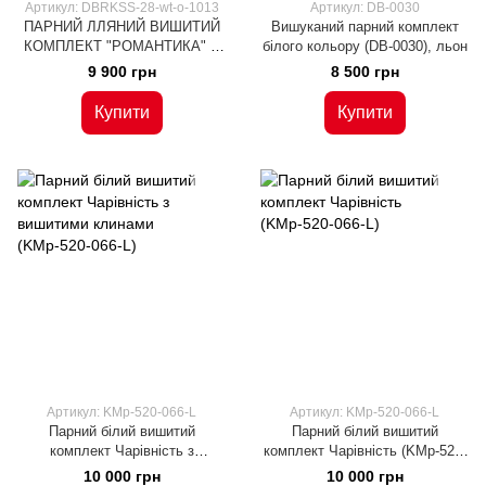
Артикул: DBRKSS-28-wt-o-1013
Артикул: DB-0030
ПАРНИЙ ЛЛЯНИЙ ВИШИТИЙ
Вишуканий парний комплект
КОМПЛЕКТ "РОМАНТИКА" З
білого кольору (DB-0030), льон
СУКНЕЮ (DBRKSS-28-wt-o),
9 900 грн
8 500 грн
льон
Купити
Купити
Артикул: KMр-520-066-L
Артикул: KMр-520-066-L
Парний білий вишитий
Парний білий вишитий
комплект Чарівність з
комплект Чарівність (KMр-520-
вишитими клинами (KMр-520-
066-L)
10 000 грн
10 000 грн