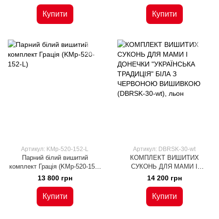
066-L)
Купити
Купити
Артикул: KMр-520-152-L
Артикул: DBRSK-30-wt
Парний білий вишитий
КОМПЛЕКТ ВИШИТИХ
комплект Грація (KMр-520-152-
СУКОНЬ ДЛЯ МАМИ І
L)
ДОНЕЧКИ "УКРАЇНСЬКА
13 800 грн
14 200 грн
ТРАДИЦІЯ" БІЛА З
ЧЕРВОНОЮ ВИШИВКОЮ
Купити
Купити
(DBRSK-30-wt), льон