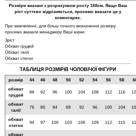
Розміри вказані з розрахунком росту 168см. Якщо Ваш
ріст суттєво відрізняється, просимо вказати це у
коментарях.
При замовленні, для більш точного визначення розміру,
просимо вказати менеджеру Ваші мірки:
Зріст
Обхват грудей
Обхват талії
Обхват стегон
ТАБЛИЦЯ РОЗМІРІВ ЧОЛОВІЧОЇ ФІГУРИ
розмір
44
46
48
50
52
54
56
58
6
обхват
88
92
96
100
104
108
112
116
1
грудей
обхват
76
80
84
88
92
96
100
104
1
талії
обхват
94
97
100
103
106
109
112
115
1
стегон
обхват