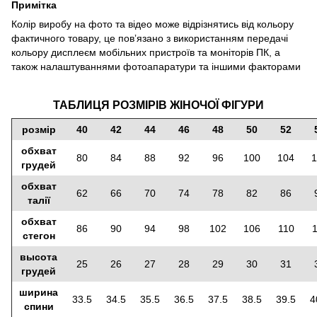
Примітка
Колір виробу на фото та відео може відрізнятись від кольору
фактичного товару, це повʼязано з використанням передачі
кольору дисплеєм мобільних пристроїв та моніторів ПК, а
також налаштуваннями фотоапаратури та іншими факторами
ТАБЛИЦЯ РОЗМІРІВ ЖІНОЧОЇ ФІГУРИ
розмір
40
42
44
46
48
50
52
обхват
80
84
88
92
96
100
104
1
грудей
обхват
62
66
70
74
78
82
86
талії
обхват
86
90
94
98
102
106
110
стегон
высота
25
26
27
28
29
30
31
грудей
ширина
33.5
34.5
35.5
36.5
37.5
38.5
39.5
4
спини