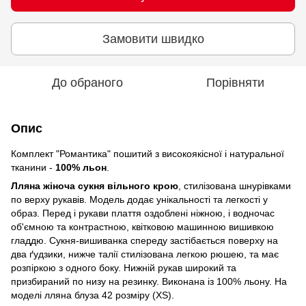
Замовити швидко
До обраного
Порівняти
Опис
Комплект "Романтика" пошитий з високоякісної і натуральної
тканини -
100% льон
.
Лляна жіноча сукня вільного крою
, стилізована шнурівками
по верху рукавів. Модель додає унікальності та легкості у
образ. Перед і рукави плаття оздоблені ніжною, і водночас
об'ємною та контрастною, квітковою машинною вишивкою
гладдю. Сукня-вишиванка спереду застібається поверху на
два ґудзики, нижче талії стилізована легкою рюшею, та має
розпіркою з одного боку. Нижній рукав широкий та
призбираний по низу на резинку. Виконана із 100% льону. На
моделі лляна блуза 42 розміру (XS).