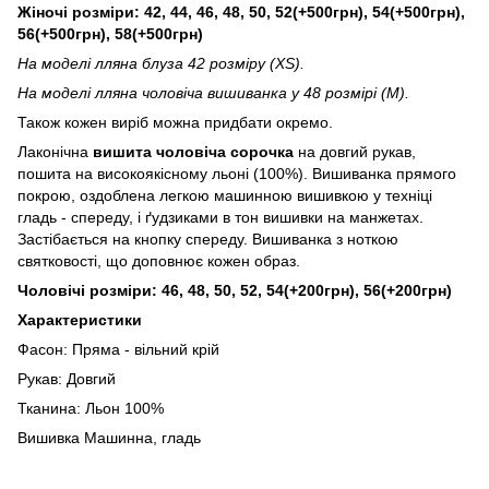
Жіночі розміри: 42, 44, 46, 48, 50, 52(+500грн), 54(+500грн),
56(+500грн), 58(+500грн)
На моделі лляна блуза 42 розміру (XS).
На моделі лляна чоловіча вишиванка у 48 розмірі (M).
Також кожен виріб можна придбати окремо.
Лаконічна
вишита чоловіча сорочка
на довгий рукав,
пошита на високоякісному льоні (100%). Вишиванка прямого
покрою, оздоблена легкою машинною вишивкою у техніці
гладь - спереду, і ґудзиками в тон вишивки на манжетах.
Застібається на кнопку спереду. Вишиванка з ноткою
святковості, що доповнює кожен образ.
Чоловічі розміри: 46, 48, 50, 52, 54(+200грн), 56(+200грн)
Характеристики
Фасон: Пряма - вільний крій
Рукав: Довгий
Тканина: Льон 100%
Вишивка Машинна, гладь