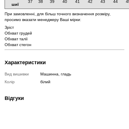
37
38
39
40
41
42
43
44
4
шиї
При замовленні, для більш точного визначення розміру,
просимо вказати менеджеру Ваші мірки:
Зріст
Обхват грудей
Обхват талії
Обхват стегон
Характеристики
Вид вишивки
Машинна, гладь
Колір
білий
Відгуки