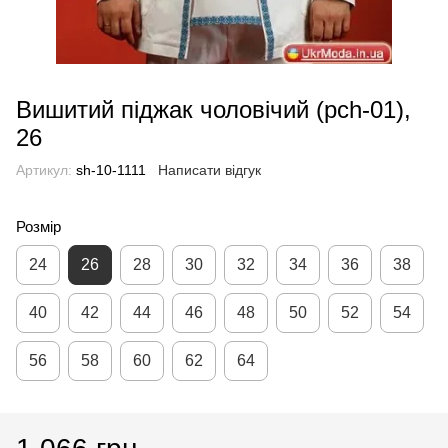
Вишитий піджак чоловічий (pch-01),
26
Артикул:
sh-10-1111
Написати відгук
Розмір
24
26
28
30
32
34
36
38
40
42
44
46
48
50
52
54
56
58
60
62
64