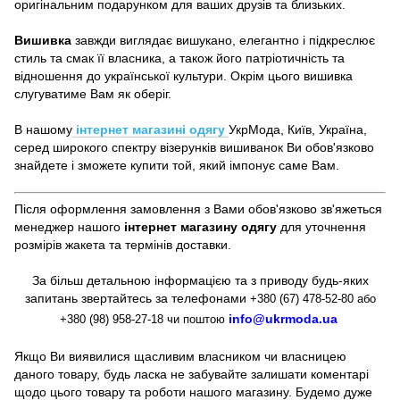
оригінальним подарунком для ваших друзів та близьких.
Вишивка
завжди виглядає вишукано, елегантно і підкреслює
стиль та смак її власника, а також його патріотичність та
відношення до української культури. Окрім цього вишивка
слугуватиме Вам як оберіг.
В нашому
інтернет магазині одягу
УкрМода, Київ, Україна,
серед широкого спектру візерунків вишиванок Ви обов'язково
знайдете і зможете купити той, який імпонує саме Вам.
Після оформлення замовлення з Вами обов'язково зв'яжеться
менеджер нашого
інтернет магазину одягу
для уточнення
розмірів жакета та термінів доставки.
За більш детальною інформацією та з приводу будь-яких
запитань звертайтесь за телефонами
+380 (67) 478-52-80 або
info@ukrmoda.ua
+380 (98) 958-27-18 чи поштою
Якщо Ви виявилися щасливим власником чи власницею
даного товару, будь ласка не забувайте залишати коментарі
щодо цього товару та роботи нашого магазину. Будемо дуже