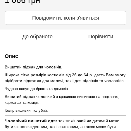
1 066 грн
Повідомити, коли з'явиться
До обраного
Порівняти
Опис
Вишитий піджак для чоловіків.
Широка сітка розмірів костюмів від 26 до 64 р. дасть Вам змогу
підібрати
піджак
як для малечі, так і для підлітків та чооловіків.
Чудово пасує до брюків та джинсів.
Вишитий піджак чоловічий
з красивою вишивкою на лацканах,
карманах та комірі.
Колір вишивки: голубий.
Чоловічий вишитий одяг
так як
жіночий чи дитячий
може
бути як повсякденним, так і святковим, а також може бути