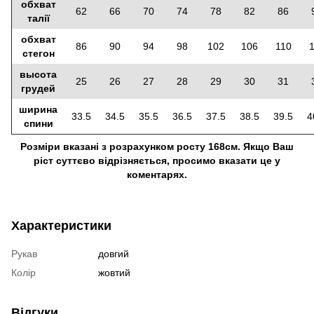
обхват
62
66
70
74
78
82
86
талії
обхват
86
90
94
98
102
106
110
стегон
высота
25
26
27
28
29
30
31
грудей
ширина
33.5
34.5
35.5
36.5
37.5
38.5
39.5
4
спини
Розміри вказані з розрахунком росту 168см. Якщо Ваш
ріст суттєво відрізняється, просимо вказати це у
коментарях.
Характеристики
Рукав
довгий
Колір
жовтий
Відгуки