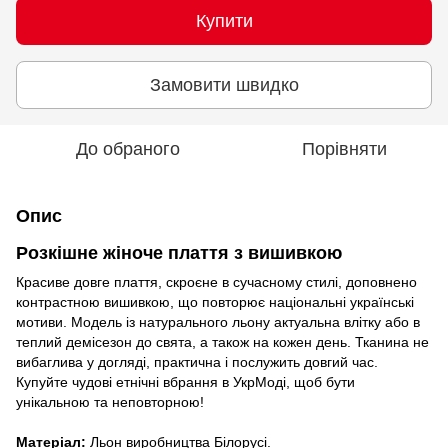
Купити
Замовити швидко
До обраного
Порівняти
Опис
Розкішне жіноче плаття з вишивкою
Красиве довге плаття, скроєне в сучасному стилі, доповнено
контрастною вишивкою, що повторює національні українські
мотиви. Модель із натурального льону актуальна влітку або в
теплий демісезон до свята, а також на кожен день. Тканина не
вибаглива у догляді, практична і послужить довгий час.
Купуйте чудові етнічні вбрання в УкрМодi, щоб бути
унікальною та неповторною!
Матеріал:
Льон виробництва Білорусі.