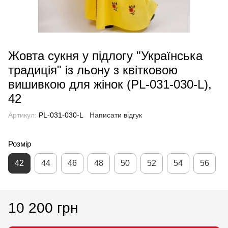
Жовта сукня у підлогу "Українська
традиція" із льону з квітковою
вишивкою для жінок (PL-031-030-L),
42
Артикул:
PL-031-030-L
Написати відгук
Розмір
42
44
46
48
50
52
54
56
10 200 грн