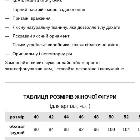
Компліменти оточуючих
Гарний настрій і море задоволення
Приємні враження
Якісну натуральну тканину, яка дозволяє тілу дихати
Яскравий якісний орнамент
Тільки українські виробники, тільки вітчизняна якість
Оригінальну і неповторну річ
Замовляйте вишитi сукнi онлайн або ж просто
зателефонувавши нам, і ставайте яскравіше і вишуканіше .
ТАБЛИЦЯ РОЗМІРІВ ЖІНОЧОЇ ФІГУРИ
(для арт
)
BL-, PL-,
розмір
40
42
44
46
48
50
52
обхват
80
84
88
92
96
100
104
1
грудей