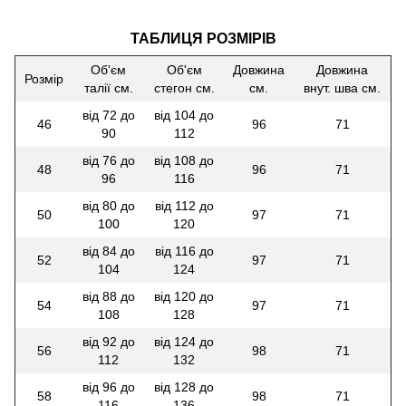
ТАБЛИЦЯ РОЗМІРІВ
Об'єм
Об'єм
Довжина
Довжина
Розмір
талії см.
стегон см.
см.
внут. шва см.
від 72 до
від 104 до
46
96
71
90
112
від 76 до
від 108 до
48
96
71
96
116
від 80 до
від 112 до
50
97
71
100
120
від 84 до
від 116 до
52
97
71
104
124
від 88 до
від 120 до
54
97
71
108
128
від 92 до
від 124 до
56
98
71
112
132
від 96 до
від 128 до
58
98
71
116
136