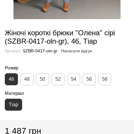
Жіночі короткі брюки "Олена" сірі
(SZBR-0417-oln-gr), 46, Тіар
Артикул:
SZBR-0417-oln-gr
Написати відгук
Розмір
46
48
50
52
54
56
58
Матеріал
Тіар
1 487 грн