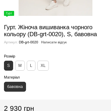
Гурт
Гурт. Жіноча вишиванка чорного
кольору (DB-grt-0020), S, бавовна
Артикул:
DB-grt-0020
Написати відгук
Розмір
S
M
L
XL
Матеріал
бавовна
2 930 грн