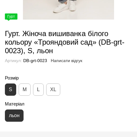
Гурт
Гурт. Жіноча вишиванка білого
кольору «Трояндовий сад» (DB-grt-
0023), S, льон
Артикул:
DB-grt-0023
Написати відгук
Розмір
S
M
L
XL
Матеріал
льон