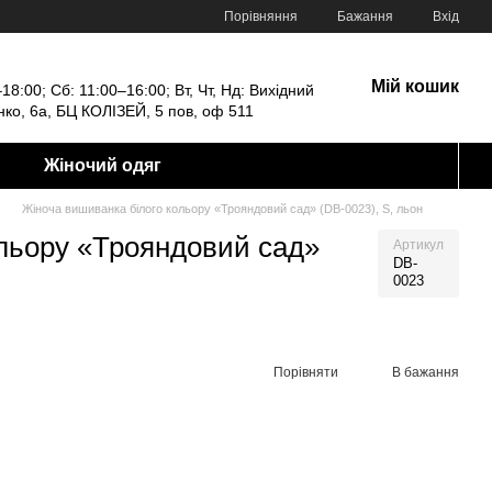
Порівняння
Бажання
Вхід
Мій кошик
18:00; Сб: 11:00–16:00; Вт, Чт, Нд: Вихідний
енко, 6а, БЦ КОЛІЗЕЙ, 5 пов, оф 511
Жіночий одяг
Жіноча вишиванка білого кольору «Трояндовий сад» (DB-0023), S, льон
ольору «Трояндовий сад»
Артикул
DB-
0023
Порівняти
В бажання