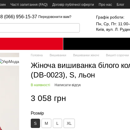
азин
Часті запитання (FAQ)
Договір публічної оферти
Про нас
Блог
8 (066) 956-15-37
Графік роботи:
Передзвонити вам?
Пн, Ср, Пт: 11:00–
Київ, вул. Л. Руд
Головна
Вишиванки
Вишиванки жіночі
Вишиті сорочки
Жіноча вишиванка білого к
(DB-0023), S, льон
В наявності
Написати відгук
3 058 грн
Розмір
S
M
L
XL