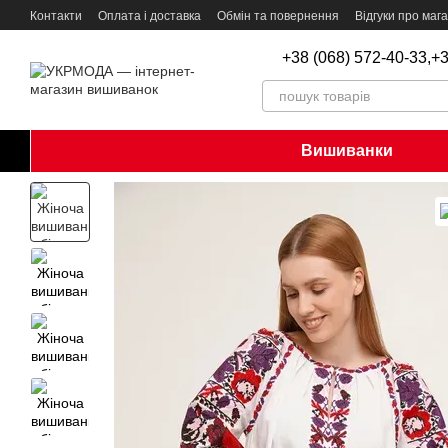
Перейти до основного контенту
Контакти
Оплата і доставка
Обмін та повернення
Відгуки про маг
+38 (068) 572-40-33,
+3
Вишиванки