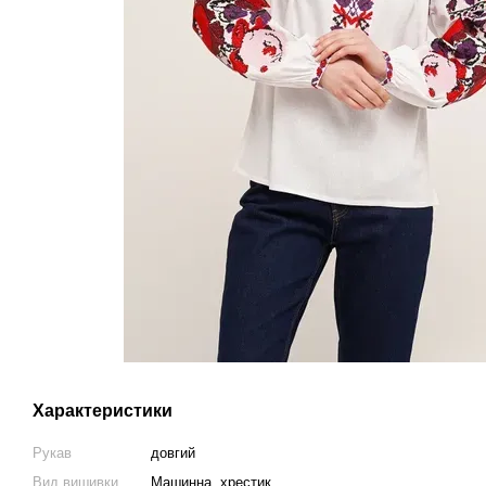
Характеристики
Рукав
довгий
Вид вишивки
Машинна, хрестик