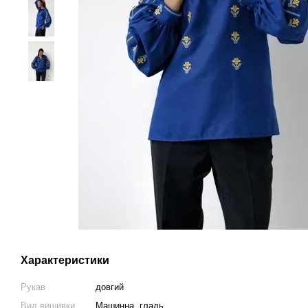
Характеристики
Рукав
довгий
Вид вишивки
Машинна, гладь