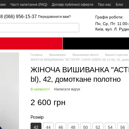
азин
Часті запитання (FAQ)
Договір публічної оферти
Про нас
Блог
8 (066) 956-15-37
Графік роботи:
Передзвонити вам?
Пн, Ср, Пт: 11:00–
Київ, вул. Л. Руд
Головна
Вишиванки
Вишиванки жіночі
Вишиті сорочки
ЖІНОЧА ВИШИВАНКА "АСТЕРІЯ" СИНЯ (DBRS-36-12-bl), 42, домо
ЖІНОЧА ВИШИВАНКА "АСТЕ
bl), 42, домоткане полотно
В наявності
Написати відгук
2 600 грн
Розмір
42
44
46
48
50
52
54
56