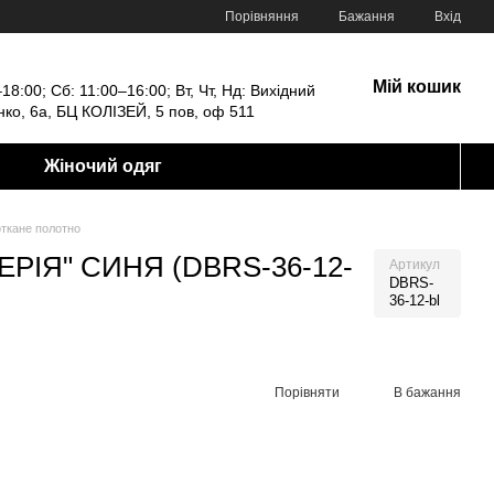
Порівняння
Бажання
Вхід
Мій кошик
18:00; Сб: 11:00–16:00; Вт, Чт, Нд: Вихідний
енко, 6а, БЦ КОЛІЗЕЙ, 5 пов, оф 511
Жіночий одяг
ткане полотно
РІЯ" СИНЯ (DBRS-36-12-
Артикул
DBRS-
36-12-bl
Порівняти
В бажання