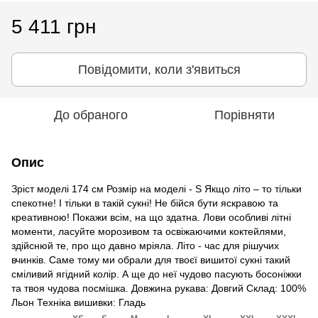
5 411 грн
Повідомити, коли з'явиться
До обраного
Порівняти
Опис
Зріст моделі 174 см Розмір на моделі - S Якщо літо – то тільки
спекотне! І тільки в такій сукні! Не бійся бути яскравою та
креативною! Покажи всім, на що здатна. Лови особливі літні
моменти, ласуйте морозивом та освіжаючими коктейлями,
здійснюй те, про що давно мріяла. Літо - час для рішучих
вчинків. Саме тому ми обрали для твоєї вишитої сукні такий
сміливий ягідний колір. А ще до неї чудово пасують босоніжки
та твоя чудова посмішка. Довжина рукава: Довгий Склад: 100%
Льон Техніка вишивки: Гладь