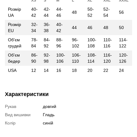
XS
S
M
L
XL
XXL
XXXL
Розмір
40-
42-
44-
50-
52-
48
56
UA
42
44
46
52
54
Розмір
32-
36-
40-
44
46
48
50
EU
34
38
42
Об'єм
78-
84-
88-
96-
100-
110-
114-
грудей
84
92
96
102
108
116
122
Об'єм
86-
92-
100-
106-
108-
116-
120-
бедер
90
98
106
110
114
120
126
USA
12
14
16
18
20
22
24
Характеристики
Рукав
довгий
Вид вишивки
Гладь
Колір
синій