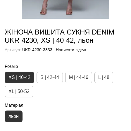
ЖІНОЧА ВИШИТА СУКНЯ DENIM
UKR-4230, XS | 40-42, льон
Артикул:
UKR-4230-3333
Написати відгук
Розмір
XS | 40-42
S | 42-44
M | 44-46
L | 48
XL | 50-52
Матеріал
льон