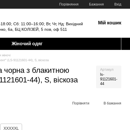
Порівняння
Бажання
Вхід
Мій кошик
18:00; Сб: 11:00–16:00; Вт, Чт, Нд: Вихідний
енко, 6а, БЦ КОЛІЗЕЙ, 5 пов, оф 511
Жіночий одяг
 жіночі
т" (LS-91121601-44), S, віскоза
 чорна з блакитною
Артикул
ls-
121601-44), S, віскоза
91121601-
44
Порівняти
В бажання
XXXXXL