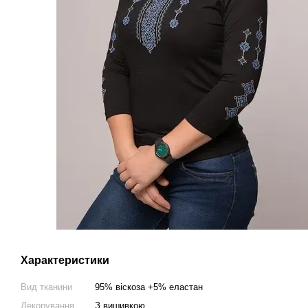
Характеристики
Вид тканини
95% віскоза +5% еластан
Декорування
З вишивкою