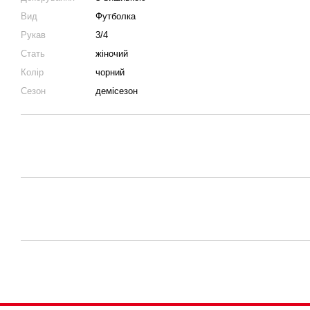
Вид
Футболка
Рукав
3/4
Стать
жіночий
Колір
чорний
Сезон
демісезон