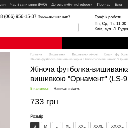
азин
Часті запитання (FAQ)
Договір публічної оферти
Про нас
Блог
8 (066) 956-15-37
Графік роботи:
Передзвонити вам?
Пн, Ср, Пт: 11:00–
Київ, вул. Л. Руд
Головна
Вишиванки
Вишиванки жіночі
Вишиті футболки
Жіноча футболка-вишиванка чорна з блакитною вишивкою "Орнамен
Жіноча футболка-вишиванка
вишивкою "Орнамент" (LS-91
В наявності
Написати відгук
733 грн
Розмір
S
M
L
XL
XXL
XXXL
XXXXL