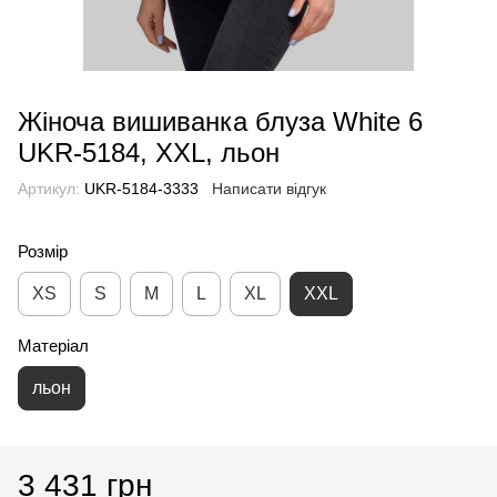
Жіноча вишиванка блуза White 6
UKR-5184, XXL, льон
Артикул:
UKR-5184-3333
Написати відгук
Розмір
XS
S
M
L
XL
XXL
Матеріал
льон
3 431 грн