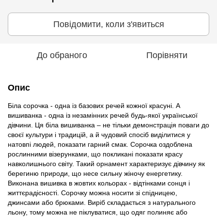
Повідомити, коли з'явиться
До обраного
Порівняти
Опис
Біла сорочка - одна із базових речей кожної красуні. А
вишиванка - одна із незамінних речей будь-якої української
дівчини. Ця біла вишиванка – не тільки демонстрація поваги до
своєї культури і традицій, а й чудовий спосіб виділитися у
натовпі людей, показати гарний смак. Сорочка оздоблена
рослинними візерунками, що покликані показати красу
навколишнього світу. Такий орнамент характеризує дівчину як
берегиню природи, що несе сильну жіночу енергетику.
Виконана вишивка в жовтих кольорах - відтінками сонця і
життєрадісності. Сорочку можна носити зі спідницею,
джинсами або брюками. Виріб складається з натурального
льону, тому можна не піклуватися, що одяг полиняє або