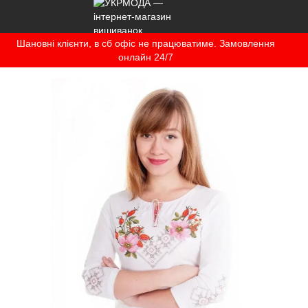
Шановні клієнти, в сб офіс не працюватиме. Замовлення
онлайн 24/7