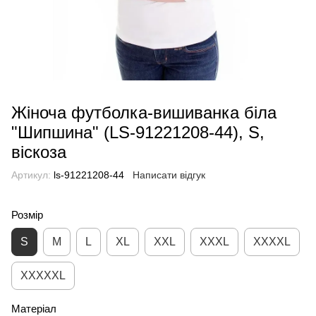
Жіноча футболка-вишиванка біла
"Шипшина" (LS-91221208-44), S,
віскоза
Артикул:
ls-91221208-44
Написати відгук
Розмір
S
M
L
XL
XXL
XXXL
XXXXL
XXXXXL
Матеріал