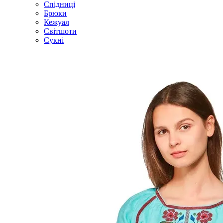
Спідниці
Брюки
Кежуал
Світшоти
Сукні