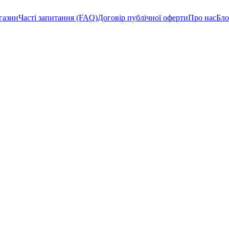
газин
Часті запитання (FAQ)
Договір публічної оферти
Про нас
Бло