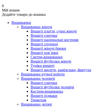
0
Мій кошик
Додайте товари до кошика
Вишиванки
Вишиванки жіночі
Вишиті плаття, сукні жіночі
Вишиті сорочки
Вишиті національні костюми
Вишиті спідниці
Вишиті жіночі брюки
Вишиті пов`язки
Светри-вишиванки
Вишиті футболки жіночі
Туніки вишиті
Вишиті жилети, камізельки, фартухи
Вишиванки ручної роботи
Вишиванки чоловічі
Вишиті сорочки
Вишиті футболки чоловічі
Костюм-вишиванка
Вишиті піджаки
Трикотаж
Вишиванки дитячі