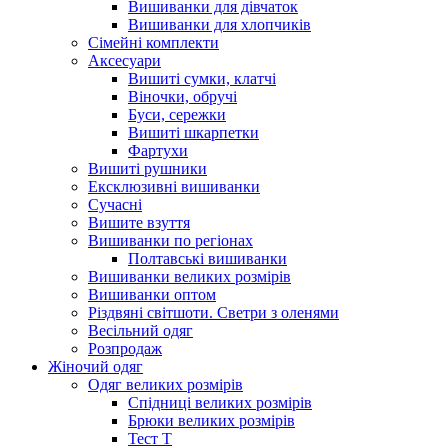
Вишиванки для дівчаток
Вишиванки для хлопчиків
Сімейні комплекти
Аксесуари
Вишиті сумки, клатчі
Віночки, обручі
Буси, сережки
Вишиті шкарпетки
Фартухи
Вишиті рушники
Ексклюзивні вишиванки
Сучасні
Вишите взуття
Вишиванки по регіонах
Полтавські вишиванки
Вишиванки великих розмірів
Вишиванки оптом
Різдвяні світшоти. Светри з оленями
Весільний одяг
Розпродаж
Жіночий одяг
Одяг великих розмірів
Спідниці великих розмірів
Брюки великих розмірів
Тест Т