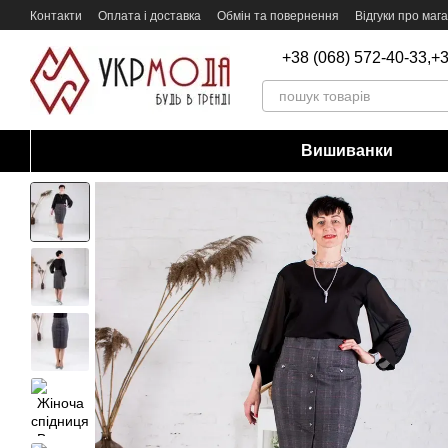
Перейти до основного контенту
Контакти
Оплата і доставка
Обмін та повернення
Відгуки про маг
+38 (068) 572-40-33,
+3
Вишиванки