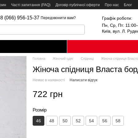
азин
Часті запитання (FAQ)
Договір публічної оферти
Про нас
Блог
8 (066) 956-15-37
Графік роботи:
Передзвонити вам?
Пн, Ср, Пт: 11:00–
Київ, вул. Л. Руд
Головна
Жіночий одяг
Спідниці
Жіноча спідниця Власта
Жіноча спідниця Власта борд
Немає в наявності
Написати відгук
722 грн
Розмір
46
48
50
52
54
56
58