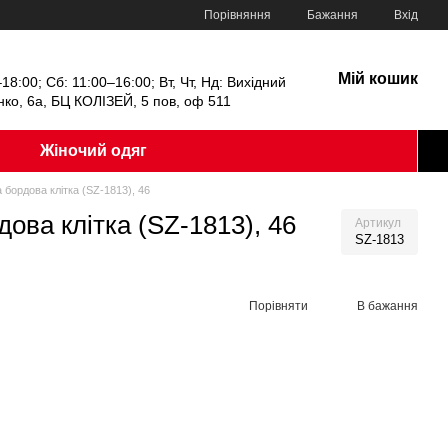
Порівняння
Бажання
Вхід
Мій кошик
18:00; Сб: 11:00–16:00; Вт, Чт, Нд: Вихідний
енко, 6а, БЦ КОЛІЗЕЙ, 5 пов, оф 511
Жіночий одяг
 бордова клітка (SZ-1813), 46
ова клітка (SZ-1813), 46
Артикул
SZ-1813
Порівняти
В бажання