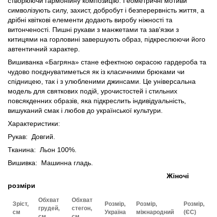
створюючи гармонійну композицію. Геометричні мотиви
символізують силу, захист, добробут і безперервність життя, а
дрібні квіткові елементи додають виробу ніжності та
витонченості. Пишні рукави з манжетами та зав’язки з
китицями на горловині завершують образ, підкреслюючи його
автентичний характер.
Вишиванка «Багряна» стане ефектною окрасою гардероба та
чудово поєднуватиметься як із класичними брюками чи
спідницею, так і з улюбленими джинсами. Це універсальна
модель для святкових подій, урочистостей і стильних
повсякденних образів, яка підкреслить індивідуальність,
вишуканий смак і любов до української культури.
Характеристики:
Рукав: Довгий.
Тканина: Льон 100%.
Вишивка: Машинна гладь.
Жіночі
розміри
Обхват
Обхват
Зріст,
Розмір,
Розмір,
Розмір,
грудей,
стегон,
см
Україна
міжнародний
(ЄС)
см
см