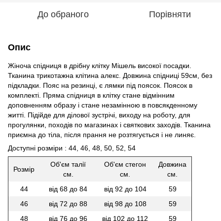
До обраного
Порівняти
Опис
Жіноча спідниця в дрібну клітку Мішель високої посадки.
Тканина трикотажна клітина алекс. Довжина спідниці 59см, без
підкладки. Пояс на резинці, є лямки під поясок. Поясок в
комплекті. Пряма спідниця в клітку стане відмінним
доповненням образу і стане незамінною в повсякденному
житті. Підійде для ділової зустрічі, виходу на роботу, для
прогулянки, походів по магазинах і святкових заходів. Тканина
приємна до тіла, після прання не розтягується і не линяє.
Доступні розміри : 44, 46, 48, 50, 52, 54
Об'єм талії
Об'єм стегон
Довжина
Розмір
см.
см.
см.
44
від 68 до 84
від 92 до 104
59
46
від 72 до 88
від 98 до 108
59
48
від 76 до 96
від 102 до 112
59