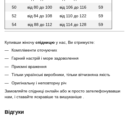
50
від 80 до 100
від 106 до 116
59
52
від 84 до 108
від 110 до 122
59
54
від 88 до 112
від 114 до 128
59
Купивши жiночу
спідницю
у нас, Ви отримуєте:
Компліменти оточуючих
Гарний настрій і море задоволення
Приємні враження
Тільки українські виробники, тільки вітчизняна якість
Оригінальну і неповторну річ
Замовляйте спідниці онлайн або ж просто зателефонувавши
нам, і ставайте яскравіше та вишуканіше .
Відгуки