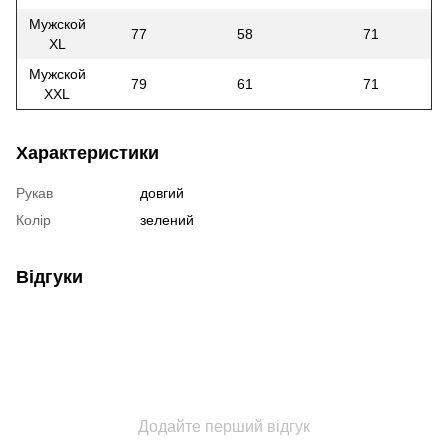
Мужской
77
58
71
XL
Мужской
79
61
71
XXL
Характеристики
Рукав
довгий
Колір
зелений
Відгуки
Додайте перший відгук