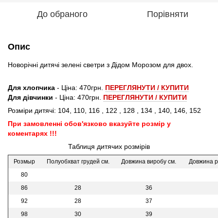
До обраного
Порівняти
Опис
Новорічні дитячі зелені светри з Дідом Морозом для двох.
Для хлопчика
- Ціна: 470грн.
ПЕРЕГЛЯНУТИ / КУПИТИ
Для дівчинки
- Ціна: 470грн.
ПЕРЕГЛЯНУТИ / КУПИТИ
Розміри дитячі: 104, 110, 116 , 122 , 128 , 134 , 140, 146, 152
При замовленні обов'язково вказуйте розмір у
коментарях !!!
Таблиця дитячих розмірів
Розмыр
Полуобхват грудей см.
Довжина виробу см.
Довжина р
80
86
28
36
92
28
37
98
30
39