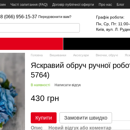
азин
Часті запитання (FAQ)
Договір публічної оферти
Про нас
Блог
8 (066) 956-15-37
Графік роботи:
Передзвонити вам?
Пн, Ср, Пт: 11:00–
Київ, вул. Л. Руд
Головна
Вишиванки
Аксесуари
Віночки, обручі
Яск
Яскравий обруч ручної робот
5764)
В наявності
Написати відгук
430 грн
Купити
Замовити швидко
Опис
Новий відгук або коментар