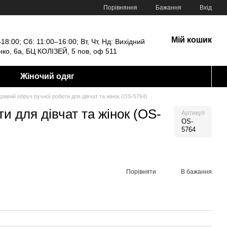
Порівняння
Бажання
Вхід
Мій кошик
18:00; Сб: 11:00–16:00; Вт, Чт, Нд: Вихідний
енко, 6а, БЦ КОЛІЗЕЙ, 5 пов, оф 511
Жіночий одяг
равий обруч ручної роботи для дівчат та жінок (OS-5764)
и для дівчат та жінок (OS-
Артикул
OS-
5764
Порівняти
В бажання