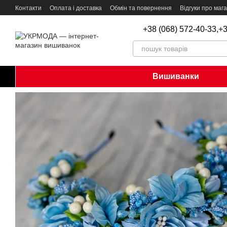
Перейти до основного контенту
Контакти
Оплата і доставка
Обмін та повернення
Відгуки про маг
+38 (068) 572-40-33,
+3
Вишиванки