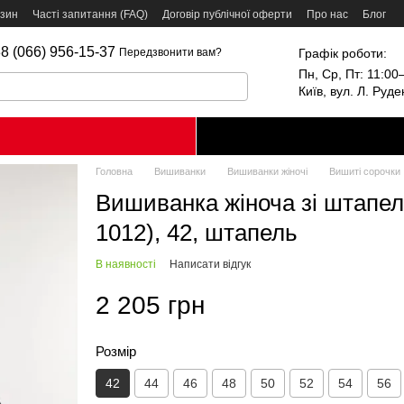
азин
Часті запитання (FAQ)
Договір публічної оферти
Про нас
Блог
8 (066) 956-15-37
Графік роботи:
Передзвонити вам?
Пн, Ср, Пт: 11:00–
Київ, вул. Л. Руд
Головна
Вишиванки
Вишиванки жіночі
Вишиті сорочки
Вишиванка жіноча зі штапел
1012), 42, штапель
В наявності
Написати відгук
2 205 грн
Розмір
42
44
46
48
50
52
54
56