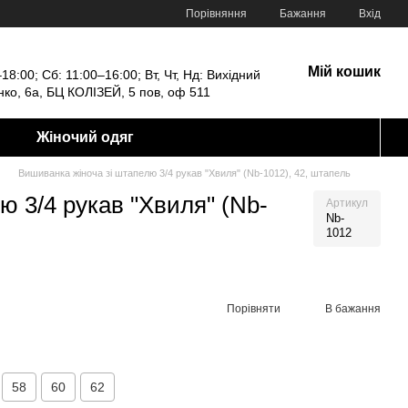
Порівняння
Бажання
Вхід
Мій кошик
18:00; Сб: 11:00–16:00; Вт, Чт, Нд: Вихідний
енко, 6а, БЦ КОЛІЗЕЙ, 5 пов, оф 511
Жіночий одяг
Вишиванка жіноча зі штапелю 3/4 рукав "Хвиля" (Nb-1012), 42, штапель
ю 3/4 рукав "Хвиля" (Nb-
Артикул
Nb-
1012
Порівняти
В бажання
58
60
62