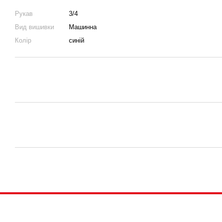
Рукав
3/4
Вид вишивки
Машинна
Колір
синій