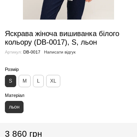
Яскрава жіноча вишиванка білого
кольору (DB-0017), S, льон
Артикул:
DB-0017
Написати відгук
Розмір
S
M
L
XL
Матеріал
льон
3 860 грн