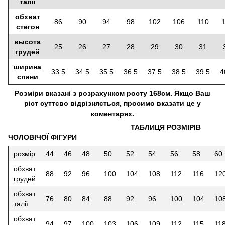
талії
обхват
86
90
94
98
102
106
110
стегон
высота
25
26
27
28
29
30
31
грудей
ширина
33.5
34.5
35.5
36.5
37.5
38.5
39.5
4
спини
Розміри вказані з розрахунком росту 168см. Якщо Ваш
ріст суттєво відрізняється, просимо вказати це у
коментарях.
ТАБЛИЦЯ РОЗМІРІВ
ЧОЛОВІЧОЇ ФІГУРИ
розмір
44
46
48
50
52
54
56
58
60
обхват
88
92
96
100
104
108
112
116
12
грудей
обхват
76
80
84
88
92
96
100
104
10
талії
обхват
94
97
100
103
106
109
112
115
11