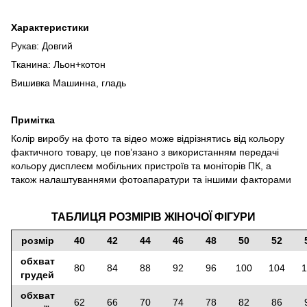
Характеристики
Рукав: Довгий
Тканина: Льон+котон
Вишивка Машинна, гладь
Примітка
Колір виробу на фото та відео може відрізнятись від кольору
фактичного товару, це повʼязано з використанням передачі
кольору дисплеєм мобільних пристроїв та моніторів ПК, а
також налаштуваннями фотоапаратури та іншими факторами
ТАБЛИЦЯ РОЗМІРІВ ЖІНОЧОЇ ФІГУРИ
розмір
40
42
44
46
48
50
52
обхват
80
84
88
92
96
100
104
1
грудей
обхват
62
66
70
74
78
82
86