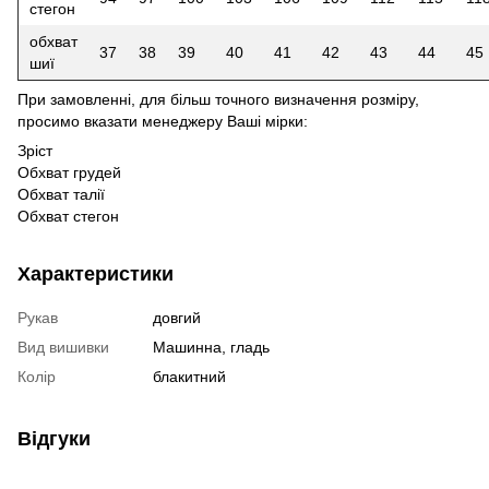
стегон
обхват
37
38
39
40
41
42
43
44
45
шиї
При замовленні, для більш точного визначення розміру,
просимо вказати менеджеру Ваші мірки:
Зріст
Обхват грудей
Обхват талії
Обхват стегон
Характеристики
Рукав
довгий
Вид вишивки
Машинна, гладь
Колір
блакитний
Відгуки