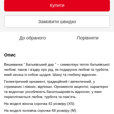
Купити
Замовити швидко
До обраного
Порівняти
Опис
Вишиванка “ Батьківський дар ” – символізує тепло батьківської
любові, також і згадку про рід, як подарунок любові та турботи,
який несеш із собою щодня. Шану та глибину відносин.
Геометричний орнамент, традиційний і автентичний, у
стриманих і ніжних, відтінках. Орнаменти акцентні, характерні
та водночас уособлюють багатошаровість відносин, у яких
переплітаються любов, турбота та пам’ять.
На моделі жіноча сорочка 42 розміру (XS).
На моделі чоловіча сорочка 48 розміру (М).