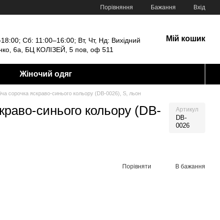
Порівняння
Бажання
Вхід
Мій кошик
18:00; Сб: 11:00–16:00; Вт, Чт, Нд: Вихідний
енко, 6а, БЦ КОЛІЗЕЙ, 5 пов, оф 511
Жіночий одяг
ча сорочка яскраво-синього кольору (DB-0026), S, льон
краво-синього кольору (DB-
Артикул
DB-
0026
Порівняти
В бажання