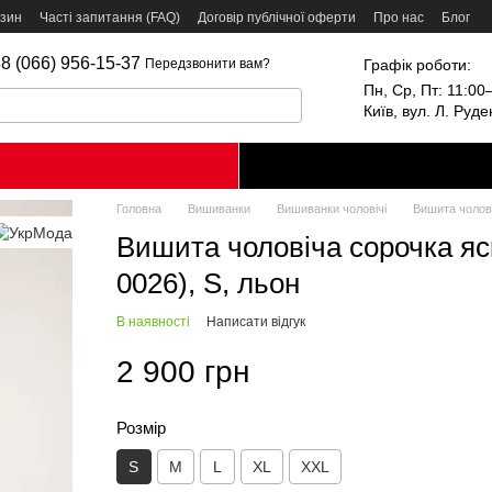
азин
Часті запитання (FAQ)
Договір публічної оферти
Про нас
Блог
8 (066) 956-15-37
Графік роботи:
Передзвонити вам?
Пн, Ср, Пт: 11:00–
Київ, вул. Л. Руд
Головна
Вишиванки
Вишиванки чоловічі
Вишита чолові
Вишита чоловіча сорочка яс
0026), S, льон
В наявності
Написати відгук
2 900 грн
Розмір
S
M
L
XL
XXL