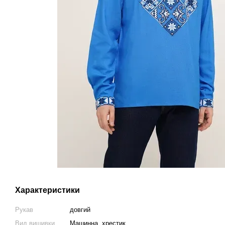
Характеристики
Рукав
довгий
Вид вишивки
Машинна, хрестик