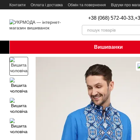
Перейти до основного контенту
Контакти
Оплата і доставка
Обмін та повернення
Відгуки про маг
+38 (068) 572-40-33,
+3
Вишиванки